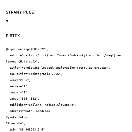
STRANY POČET
7
BIBTEX
@inproceedings{BUT20220,

  author="Martin {Juliš} and Tomáš {Podrábský} and Jan {Siegl} and 
Simona {Hutařová}",

  title="Porušování lopatek spalovacího motoru za provozu",

  booktitle="Fraktografia 2006",

  year="2006",

  series="1",

  number="1",

  pages="326--332",

  publisher="Emilena, Košice,Slovensko",

  address="Hotel Academia

Vysoké Tatry

Slovensko",

  isbn="80-968543-5-6"
