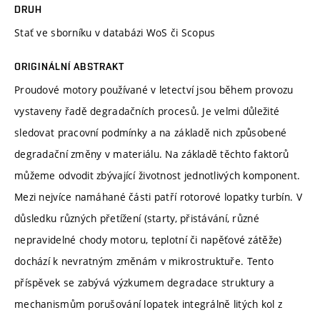
DRUH
Stať ve sborníku v databázi WoS či Scopus
ORIGINÁLNÍ ABSTRAKT
Proudové motory používané v letectví jsou během provozu
vystaveny řadě degradačních procesů. Je velmi důležité
sledovat pracovní podmínky a na základě nich způsobené
degradační změny v materiálu. Na základě těchto faktorů
můžeme odvodit zbývající životnost jednotlivých komponent.
Mezi nejvíce namáhané části patří rotorové lopatky turbín. V
důsledku různých přetížení (starty, přistávání, různé
nepravidelné chody motoru, teplotní či napěťové zátěže)
dochází k nevratným změnám v mikrostruktuře. Tento
příspěvek se zabývá výzkumem degradace struktury a
mechanismům porušování lopatek integrálně litých kol z