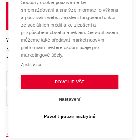
Soubory cookie používáme ke
Spolupráce se školami
Vysoké
Výzkumné infrastruktury
shromažďování a analýze informací o výkonu
Udržitelná univerzita
učení
Služby univerzity
Transfer znalostí
a používání webu, zajištění fungování funkcí
technické
Podnikavá univerzita / ContriBUTe
Mezinárodní dohody
ze sociálních médií a ke zlepšení a
Open Science
v
Bezpečná univerzita
přizpůsobení obsahu a reklam. Se souhlasem
Univerzitní sítě
Brně
Projekty
můžeme také předávat marketingovým
VYSOKÉ UČENÍ TECHNICKÉ V BRNĚ
Vyznamenání
platformám některé osobní údaje pro
Projekty ze strukturálních fondů
Antonínská 548/1
www.vut.cz
marketingové účely.
Organizační struktura
602 00 Brno
vut@vutbr.cz
Specifický výzkum
Zjistit více
Úřední deska
Ochrana osobních údajů
POVOLIT VŠE
(externí
Pracovní příležitosti
Nastavení
odkaz)
Podpora a rozvoj zaměstnanců a studujících
Povolit pouze nezbytné
Rovné příležitosti
Copyright © 2026 VUT
Sociální bezpečí
Prohlášení o přístupnosti
HR Award