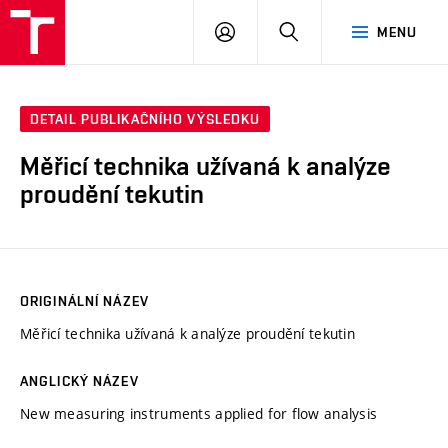
VUT
PŘIHLÁSIT
HLEDAT
MENU
SE
DETAIL PUBLIKAČNÍHO VÝSLEDKU
Měřicí technika užívaná k analýze
proudění tekutin
ORIGINÁLNÍ NÁZEV
Měřicí technika užívaná k analýze proudění tekutin
ANGLICKÝ NÁZEV
New measuring instruments applied for flow analysis