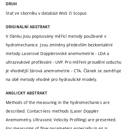
DRUH
Stať ve sborníku v databázi WoS či Scopus
ORIGINÁLNÍ ABSTRAKT
V článku jsou popisovány měřicí metody používané v
hydromechanice. Jsou zmíněny především bezkontaktní
metody Laserové Dopplerovské anemometrie - LDA a
ultrazvukové profilování - UVP. Pro měření proudění vzduchu
je vhodnější žárová anemometrie - CTA. Článek se zaměřuje
na obě metody vhodné pro hydraulické modely.
ANGLICKÝ ABSTRAKT
Methods of the measuring in the hydromechanics are
described. Contact-less methods (Laser Doppler
Anemometry, Ultrasonic Velocity Profiling) are presented.
For measuring of flow parameters especially in air is