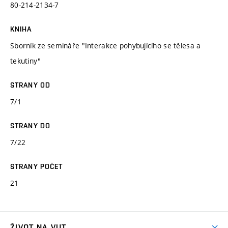
80-214-2134-7
KNIHA
Sborník ze semináře "Interakce pohybujícího se tělesa a
tekutiny"
STRANY OD
7/1
STRANY DO
7/22
STRANY POČET
21
ŽIVOT NA VUT