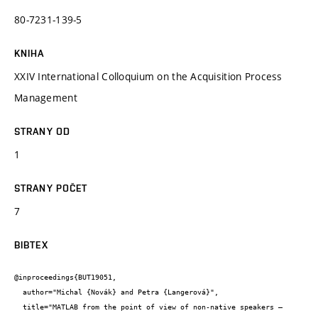
80-7231-139-5
KNIHA
XXIV International Colloquium on the Acquisition Process
Management
STRANY OD
1
STRANY POČET
7
BIBTEX
@inproceedings{BUT19051,

  author="Michal {Novák} and Petra {Langerová}",

  title="MATLAB from the point of view of non-native speakers – 