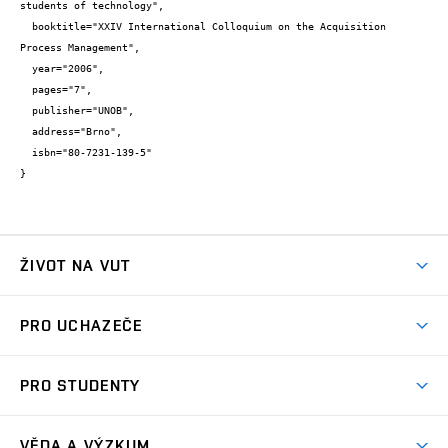
students of technology",

  booktitle="XXIV International Colloquium on the Acquisition 
Process Management",

  year="2006",

  pages="7",

  publisher="UNOB",

  address="Brno",

  isbn="80-7231-139-5"

}
ŽIVOT NA VUT
Atmosféra VUT
PRO UCHAZEČE
Prostory školy
Proč na VUT
Koleje
PRO STUDENTY
Studijní programy
Stravování
Předměty
Studijní předpisy
Studium a stáže v zahraničí
Stipendia
Dny otevřených dveří
VĚDA A VÝZKUM
Sport na VUT