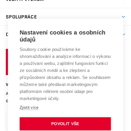
(externí
Studijní programy
Poplatky za studium
Uznání zahraničního vzdělání
Knihovny
Aktivity pro juniory
Studentský život
odkaz)
Věda a výzkum na VUT
Harmonogram akademického roku
Zpracování osobních údajů studentů
Sociální bezpečí
SPOLUPRÁCE
Celoživotní vzdělávání
Brno
Podpora excelence
Závěrečné práce
Studium bez bariér
Zpracování osobních údajů uchazečů o studium
Firemní spolupráce
Nastavení cookies a osobních
Mezinárodní vědecká rada
O UNIVERZITĚ
Doktorské studium
Podpora podnikání
E-přihláška
údajů
Zahraniční spolupráce
Systém zajišťování kvality výzkumu
Profil univerzity
Soubory cookie používáme ke
Spolupráce se školami
Vysoké
Výzkumné infrastruktury
shromažďování a analýze informací o výkonu
Udržitelná univerzita
učení
Služby univerzity
Transfer znalostí
a používání webu, zajištění fungování funkcí
technické
Podnikavá univerzita / ContriBUTe
Mezinárodní dohody
ze sociálních médií a ke zlepšení a
Open Science
v
Bezpečná univerzita
přizpůsobení obsahu a reklam. Se souhlasem
Univerzitní sítě
Brně
Projekty
můžeme také předávat marketingovým
VYSOKÉ UČENÍ TECHNICKÉ V BRNĚ
Vyznamenání
platformám některé osobní údaje pro
Projekty ze strukturálních fondů
Antonínská 548/1
www.vut.cz
marketingové účely.
Organizační struktura
602 00 Brno
vut@vutbr.cz
Specifický výzkum
Zjistit více
Úřední deska
Ochrana osobních údajů
POVOLIT VŠE