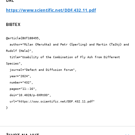
URL
https://www.scientific.net/DDF.432.11.pdf
BIBTEX
@article{BUT188495,

  author="Milan {Meruňka} and Petr {Šperling} and Martin {Ťažký} and 
Rudolf {Hela}",

  title="Usability of the Combination of Fly Ash from Different 
Species",

  journal="Defect and Diffusion Forum",

  year="2024",

  number="432",

  pages="11--16",

  doi="10.4028/p-0XRtOO",

  url="https://www.scientific.net/DDF.432.11.pdf"

}