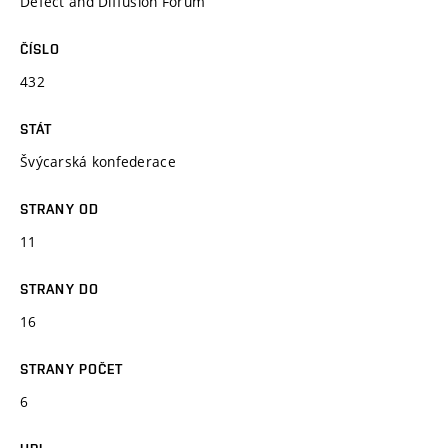
Defect and Diffusion Forum
ČÍSLO
432
STÁT
Švýcarská konfederace
STRANY OD
11
STRANY DO
16
STRANY POČET
6