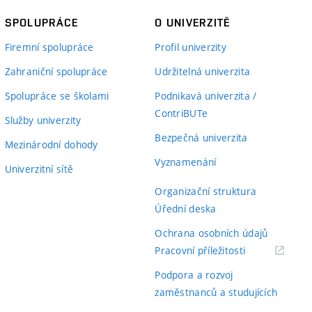
SPOLUPRÁCE
O UNIVERZITĚ
Firemní spolupráce
Profil univerzity
Zahraniční spolupráce
Udržitelná univerzita
Spolupráce se školami
Podnikavá univerzita /
ContriBUTe
Služby univerzity
Bezpečná univerzita
Mezinárodní dohody
Vyznamenání
Univerzitní sítě
Organizační struktura
Úřední deska
Ochrana osobních údajů
(externí
Pracovní příležitosti
odkaz)
Podpora a rozvoj
zaměstnanců a studujících