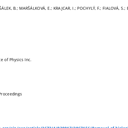
ÁLEK, B.; MARŠÁLKOVÁ, E.; KRAJCAR, I.; POCHYLÝ, F.; FIALOVÁ, S.;
e of Physics Inc.
Proceedings