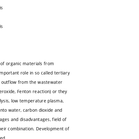
is
is
of organic materials from
portant role in so called tertiary
he outflow from the wastewater
eroxide, Fenton reaction) or they
alysis, low temperature plasma,
into water, carbon dioxide and
tages and disadvantages, field of
their combination. Development of
ted.