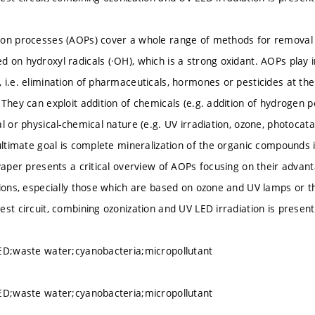
ion processes (AOPs) cover a whole range of methods for removal 
 on hydroxyl radicals (·OH), which is a strong oxidant. AOPs play im
 i.e. elimination of pharmaceuticals, hormones or pesticides at t
 They can exploit addition of chemicals (e.g. addition of hydrogen p
al or physical-chemical nature (e.g. UV irradiation, ozone, photocat
 ultimate goal is complete mineralization of the organic compounds 
 Paper presents a critical overview of AOPs focusing on their advan
tions, especially those which are based on ozone and UV lamps or 
est circuit, combining ozonization and UV LED irradiation is presen
ED;waste water;cyanobacteria;micropollutant
ED;waste water;cyanobacteria;micropollutant