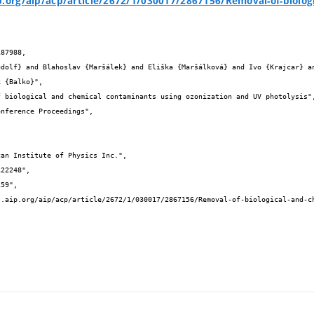
p.org/aip/acp/article/2672/1/030017/2867156/Removal-of-biolo
87988,

 {Balko}",
