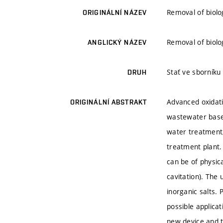
Removal of biolo
ORIGINÁLNÍ NÁZEV
Removal of biolo
ANGLICKÝ NÁZEV
Stať ve sborníku
DRUH
Advanced oxidat
ORIGINÁLNÍ ABSTRAKT
wastewater based
water treatment,
treatment plant.
can be of physic
cavitation). The
inorganic salts.
possible applica
new device and t