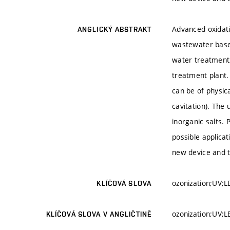
Advanced oxidat
ANGLICKÝ ABSTRAKT
wastewater based
water treatment,
treatment plant.
can be of physic
cavitation). The
inorganic salts.
possible applica
new device and t
ozonization;UV;L
KLÍČOVÁ SLOVA
ozonization;UV;L
KLÍČOVÁ SLOVA V ANGLIČTINĚ