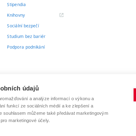
Stipendia
(externí
Knihovny
odkaz)
Sociální bezpečí
Studium bez bariér
Podpora podnikání
sobních údajů
romažďování a analýze informací o výkonu a
VYSOKÉ UČENÍ TECHNICKÉ V BRNĚ
ní funkcí ze sociálních médií a ke zlepšení a
Antonínská 548/1
www.vut.cz
 Se souhlasem můžeme také předávat marketingovým
602 00 Brno
vut@vutbr.cz
 pro marketingové účely.