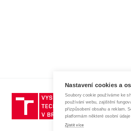
Nastavení cookies a o
Soubory cookie používáme ke sh
Vysoké
používání webu, zajištění fungová
učení
přizpůsobení obsahu a reklam.
technické
platformám některé osobní údaje
v
Brně
Zjistit více