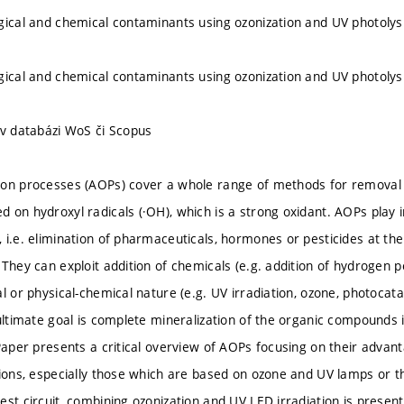
gical and chemical contaminants using ozonization and UV photolys
gical and chemical contaminants using ozonization and UV photolys
 v databázi WoS či Scopus
ion processes (AOPs) cover a whole range of methods for removal 
 on hydroxyl radicals (·OH), which is a strong oxidant. AOPs play im
 i.e. elimination of pharmaceuticals, hormones or pesticides at t
 They can exploit addition of chemicals (e.g. addition of hydrogen p
al or physical-chemical nature (e.g. UV irradiation, ozone, photocat
 ultimate goal is complete mineralization of the organic compounds 
 Paper presents a critical overview of AOPs focusing on their advan
tions, especially those which are based on ozone and UV lamps or 
est circuit, combining ozonization and UV LED irradiation is presen