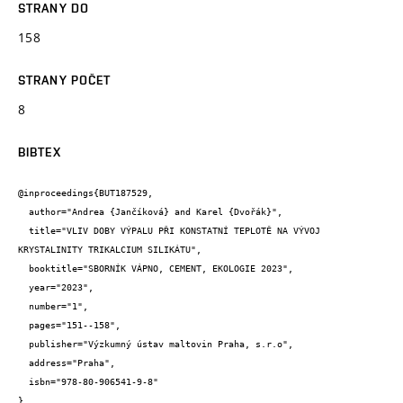
STRANY DO
158
STRANY POČET
8
BIBTEX
@inproceedings{BUT187529,

  author="Andrea {Jančíková} and Karel {Dvořák}",

  title="VLIV DOBY VÝPALU PŘI KONSTATNÍ TEPLOTĚ NA VÝVOJ 
KRYSTALINITY TRIKALCIUM SILIKÁTU",

  booktitle="SBORNÍK VÁPNO, CEMENT, EKOLOGIE 2023",

  year="2023",

  number="1",

  pages="151--158",

  publisher="Výzkumný ústav maltovin Praha, s.r.o",

  address="Praha",

  isbn="978-80-906541-9-8"

}