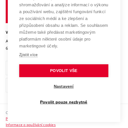
Vysoké
Výzkumné infrastruktury
shromažďování a analýze informací o výkonu
Udržitelná univerzita
učení
Služby univerzity
Transfer znalostí
a používání webu, zajištění fungování funkcí
technické
Podnikavá univerzita / ContriBUTe
Mezinárodní dohody
ze sociálních médií a ke zlepšení a
Open Science
v
Bezpečná univerzita
přizpůsobení obsahu a reklam. Se souhlasem
Univerzitní sítě
Brně
Projekty
můžeme také předávat marketingovým
VYSOKÉ UČENÍ TECHNICKÉ V BRNĚ
Vyznamenání
platformám některé osobní údaje pro
Projekty ze strukturálních fondů
Antonínská 548/1
www.vut.cz
marketingové účely.
Organizační struktura
602 00 Brno
vut@vutbr.cz
Specifický výzkum
Zjistit více
Úřední deska
Ochrana osobních údajů
POVOLIT VŠE
(externí
Pracovní příležitosti
Nastavení
odkaz)
Podpora a rozvoj zaměstnanců a studujících
Povolit pouze nezbytné
Rovné příležitosti
Copyright © 2026 VUT
Sociální bezpečí
Prohlášení o přístupnosti
HR Award
Informace o používání cookies