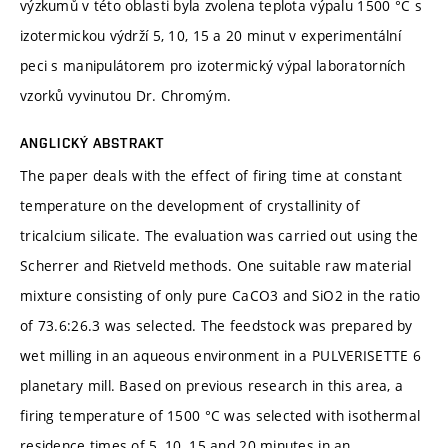
výzkumů v této oblasti byla zvolena teplota výpalu 1500 °C s
izotermickou výdrží 5, 10, 15 a 20 minut v experimentální
peci s manipulátorem pro izotermický výpal laboratorních
vzorků vyvinutou Dr. Chromým.
ANGLICKÝ ABSTRAKT
The paper deals with the effect of firing time at constant
temperature on the development of crystallinity of
tricalcium silicate. The evaluation was carried out using the
Scherrer and Rietveld methods. One suitable raw material
mixture consisting of only pure CaCO3 and SiO2 in the ratio
of 73.6:26.3 was selected. The feedstock was prepared by
wet milling in an aqueous environment in a PULVERISETTE 6
planetary mill. Based on previous research in this area, a
firing temperature of 1500 °C was selected with isothermal
residence times of 5, 10, 15 and 20 minutes in an