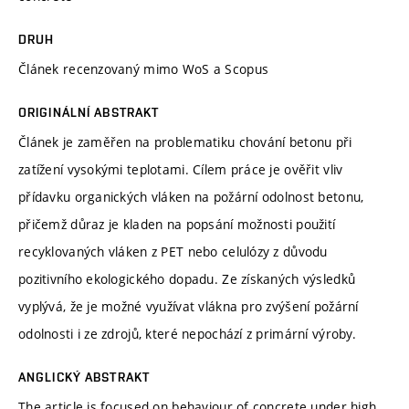
DRUH
Článek recenzovaný mimo WoS a Scopus
ORIGINÁLNÍ ABSTRAKT
Článek je zaměřen na problematiku chování betonu při
zatížení vysokými teplotami. Cílem práce je ověřit vliv
přídavku organických vláken na požární odolnost betonu,
přičemž důraz je kladen na popsání možnosti použití
recyklovaných vláken z PET nebo celulózy z důvodu
pozitivního ekologického dopadu. Ze získaných výsledků
vyplývá, že je možné využívat vlákna pro zvýšení požární
odolnosti i ze zdrojů, které nepochází z primární výroby.
ANGLICKÝ ABSTRAKT
The article is focused on behaviour of concrete under high