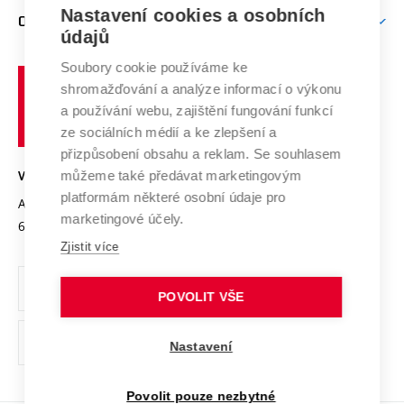
Zpracování osobních údajů uchazečů o studium
Firemní spolupráce
Nastavení cookies a osobních
Mezinárodní vědecká rada
O UNIVERZITĚ
Doktorské studium
Podpora podnikání
E-přihláška
údajů
Zahraniční spolupráce
Systém zajišťování kvality výzkumu
Profil univerzity
Soubory cookie používáme ke
Spolupráce se školami
Vysoké
Výzkumné infrastruktury
shromažďování a analýze informací o výkonu
Udržitelná univerzita
učení
Služby univerzity
Transfer znalostí
a používání webu, zajištění fungování funkcí
technické
Podnikavá univerzita / ContriBUTe
Mezinárodní dohody
ze sociálních médií a ke zlepšení a
Open Science
v
Bezpečná univerzita
přizpůsobení obsahu a reklam. Se souhlasem
Univerzitní sítě
Brně
Projekty
můžeme také předávat marketingovým
VYSOKÉ UČENÍ TECHNICKÉ V BRNĚ
Vyznamenání
platformám některé osobní údaje pro
Projekty ze strukturálních fondů
Antonínská 548/1
www.vut.cz
marketingové účely.
Organizační struktura
602 00 Brno
vut@vutbr.cz
Specifický výzkum
Zjistit více
Úřední deska
Ochrana osobních údajů
POVOLIT VŠE
(externí
Pracovní příležitosti
Nastavení
odkaz)
Podpora a rozvoj zaměstnanců a studujících
Povolit pouze nezbytné
Rovné příležitosti