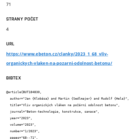
71
STRANY POČET
4
URL
https://www.ebeton.cz/clanky/2023_1_68_vliv-
organickych-vlaken-na-pozarni-odolnost-betonu/
BIBTEX
@article{BUT184830,

  author="Jan {Klobása} and Martin {Sedlmajer} and Rudolf {Hela}",

  title="Vliv organických vláken na požární odolnost betonu",

  journal="Beton-technologie, konstrukce, sanace",

  year="2023",

  volume="2023",

  number="1/2023",

  pages="68--71",
