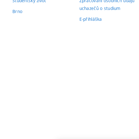
Studentský život
Zpracování osobních údajů
uchazečů o studium
Brno
E-přihláška