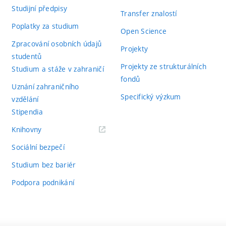
Studijní předpisy
Transfer znalostí
Poplatky za studium
Open Science
Zpracování osobních údajů
Projekty
studentů
Projekty ze strukturálních
Studium a stáže v zahraničí
fondů
Uznání zahraničního
Specifický výzkum
vzdělání
Stipendia
(externí
Knihovny
odkaz)
Sociální bezpečí
Studium bez bariér
Podpora podnikání