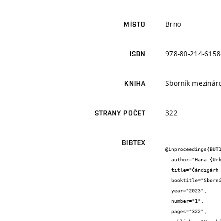
Brno
MÍSTO
978-80-214-6158
ISBN
Sborník mezináro
KNIHA
322
STRANY POČET
BIBTEX
@inproceedings{BUT1
  author="Hana {Urbášková}",

  title="Čándigárh plánované a neplánované město",

  booktitle="Sborník mezinárodní konference Krajina Sídla Památky 2023",

  year="2023",

  number="1",

  pages="322",
