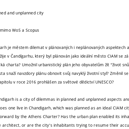
ned and unplanned city
u mimo WoS a Scopus
rh je městem dilemat v plánovaných i neplánovaných aspektech a 
žije v Čandígarhu, který byl plánován jako ideální město CIAM se zá
ská charta? Umožnil urbanistický plán jeho obyvatelům žít "život snů
ta snaží navzdory plánu obnovit svůj navyklý životní styl? Změnil s
pitolu v roce 2016 prohlášen za světové dědictví UNESCO?
digarh is a city of dilemmas in planned and unplanned aspects and
oes one live in Chandigarh, which was planned as an ideal CIAM city
orward by the Athens Charter? Has the urban plan enabled its inhabi
 architect, or are the city's inhabitants trying to resume their acc