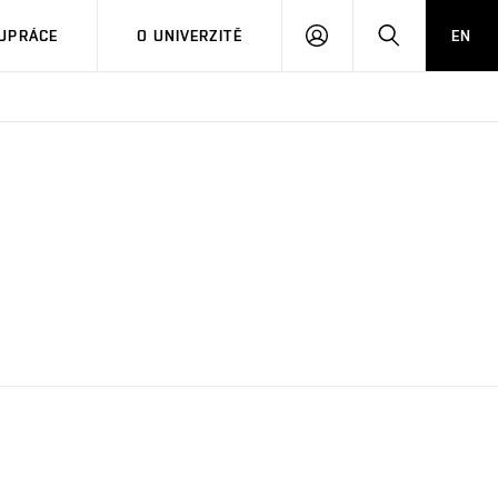
PŘIHLÁSIT
HLEDAT
UPRÁCE
O UNIVERZITĚ
EN
SE