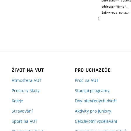
  publisher="Vysoké učení technické v Brně",

  address="Brno",

  isbn="978-80-214-6158-1"

}
ŽIVOT NA VUT
PRO UCHAZEČE
Atmosféra VUT
Proč na VUT
Prostory školy
Studijní programy
Koleje
Dny otevřených dveří
Stravování
Aktivity pro juniory
Sport na VUT
Celoživotní vzdělávání