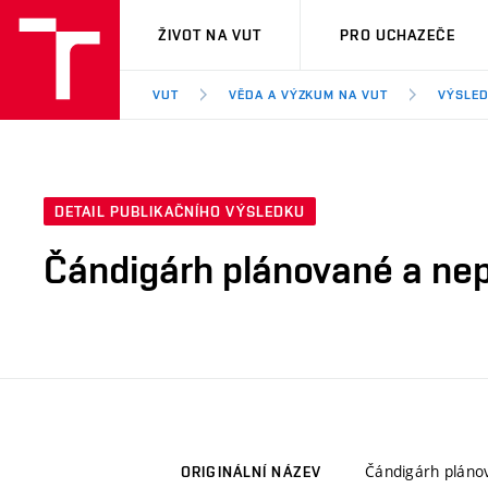
VUT
ŽIVOT NA VUT
PRO UCHAZEČE
VUT
VĚDA A VÝZKUM NA VUT
VÝSLED
DETAIL PUBLIKAČNÍHO VÝSLEDKU
Čándigárh plánované a ne
Čándigárh pláno
ORIGINÁLNÍ NÁZEV