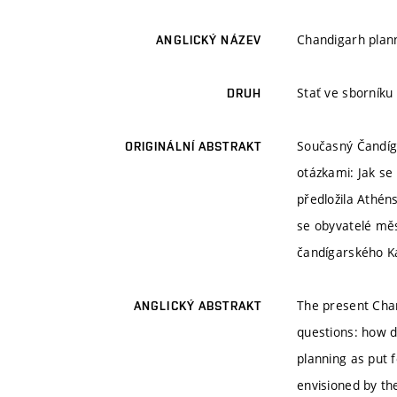
Chandigarh plan
ANGLICKÝ NÁZEV
Stať ve sborník
DRUH
Současný Čandíga
ORIGINÁLNÍ ABSTRAKT
otázkami: Jak se 
předložila Athén
se obyvatelé měs
čandígarského Ka
The present Chan
ANGLICKÝ ABSTRAKT
questions: how d
planning as put f
envisioned by the