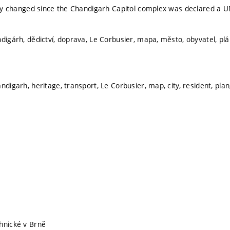
city changed since the Chandigarh Capitol complex was declared a 
digárh, dědictví, doprava, Le Corbusier, mapa, město, obyvatel, plán
ndigarh, heritage, transport, Le Corbusier, map, city, resident, pla
hnické v Brně