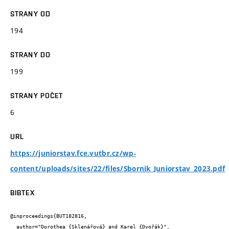
STRANY OD
194
STRANY DO
199
STRANY POČET
6
URL
https://juniorstav.fce.vutbr.cz/wp-
content/uploads/sites/22/files/Sbornik_Juniorstav_2023.pdf
BIBTEX
@inproceedings{BUT182816,

  author="Dorothea {Sklenářová} and Karel {Dvořák}",
