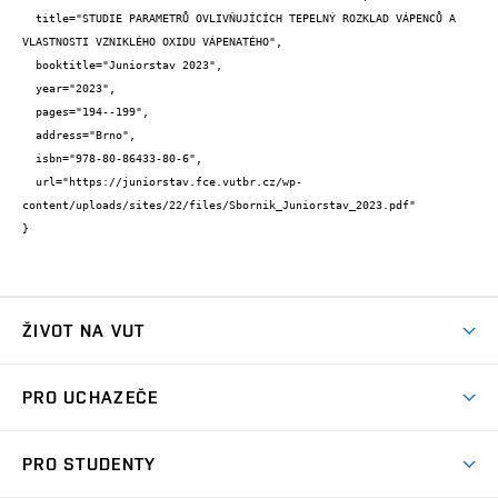
  title="STUDIE PARAMETRŮ OVLIVŇUJÍCÍCH TEPELNÝ ROZKLAD VÁPENCŮ A 
VLASTNOSTI VZNIKLÉHO OXIDU VÁPENATÉHO",

  booktitle="Juniorstav 2023",

  year="2023",

  pages="194--199",

  address="Brno",

  isbn="978-80-86433-80-6",

  url="https://juniorstav.fce.vutbr.cz/wp-
content/uploads/sites/22/files/Sbornik_Juniorstav_2023.pdf"

}
ŽIVOT NA VUT
Atmosféra VUT
PRO UCHAZEČE
Prostory školy
Proč na VUT
Koleje
PRO STUDENTY
Studijní programy
Stravování