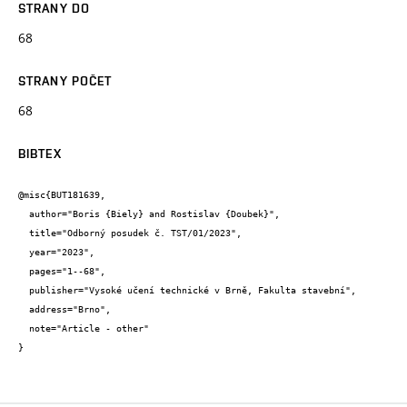
STRANY DO
68
STRANY POČET
68
BIBTEX
@misc{BUT181639,

  author="Boris {Biely} and Rostislav {Doubek}",

  title="Odborný posudek č. TST/01/2023",

  year="2023",

  pages="1--68",

  publisher="Vysoké učení technické v Brně, Fakulta stavební",

  address="Brno",

  note="Article - other"

}