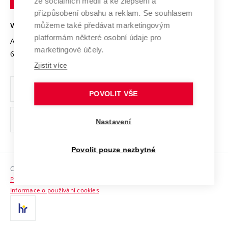
Mezinárodní dohody
ze sociálních médií a ke zlepšení a
Open Science
v
Bezpečná univerzita
přizpůsobení obsahu a reklam. Se souhlasem
Univerzitní sítě
Brně
Projekty
můžeme také předávat marketingovým
VYSOKÉ UČENÍ TECHNICKÉ V BRNĚ
Vyznamenání
platformám některé osobní údaje pro
Projekty ze strukturálních fondů
Antonínská 548/1
www.vut.cz
marketingové účely.
Organizační struktura
602 00 Brno
vut@vutbr.cz
Specifický výzkum
Zjistit více
Úřední deska
Ochrana osobních údajů
POVOLIT VŠE
(externí
Pracovní příležitosti
Nastavení
odkaz)
Podpora a rozvoj zaměstnanců a studujících
Povolit pouze nezbytné
Rovné příležitosti
Copyright © 2026 VUT
Sociální bezpečí
Prohlášení o přístupnosti
HR Award
Informace o používání cookies
Kontakty