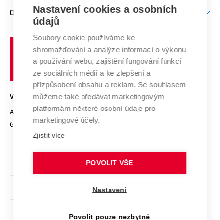
Zpracování osobních údajů uchazečů o studium
Firemní spolupráce
Nastavení cookies a osobních
Mezinárodní vědecká rada
O UNIVERZITĚ
Doktorské studium
Podpora podnikání
E-přihláška
údajů
Zahraniční spolupráce
Systém zajišťování kvality výzkumu
Profil univerzity
Soubory cookie používáme ke
Spolupráce se školami
Vysoké
Výzkumné infrastruktury
shromažďování a analýze informací o výkonu
Udržitelná univerzita
učení
Služby univerzity
Transfer znalostí
a používání webu, zajištění fungování funkcí
technické
Podnikavá univerzita / ContriBUTe
Mezinárodní dohody
ze sociálních médií a ke zlepšení a
Open Science
v
Bezpečná univerzita
přizpůsobení obsahu a reklam. Se souhlasem
Univerzitní sítě
Brně
Projekty
můžeme také předávat marketingovým
VYSOKÉ UČENÍ TECHNICKÉ V BRNĚ
Vyznamenání
platformám některé osobní údaje pro
Projekty ze strukturálních fondů
Antonínská 548/1
www.vut.cz
marketingové účely.
Organizační struktura
602 00 Brno
vut@vutbr.cz
Specifický výzkum
Zjistit více
Úřední deska
Ochrana osobních údajů
POVOLIT VŠE
(externí
Pracovní příležitosti
Nastavení
odkaz)
Podpora a rozvoj zaměstnanců a studujících
Povolit pouze nezbytné
Rovné příležitosti