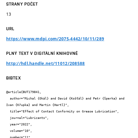
STRANY POČET
13
URL
https://www.mdpi.com/2075-4442/10/11/289
PLNÝ TEXT V DIGITÁLNÍ KNIHOVNĚ
http://hdl.handle.net/11012/208588
BIBTEX
@article{BUT179841,

  author="Michal {Okál} and David {Košťál} and Petr {Šperka} and 
Ivan {Křupka} and Martin {Hartl}",

  title="Effect of Contact Conformity on Grease Lubrication",

  journal="Lubricants",

  year="2022",

  volume="10",

  number="11",
