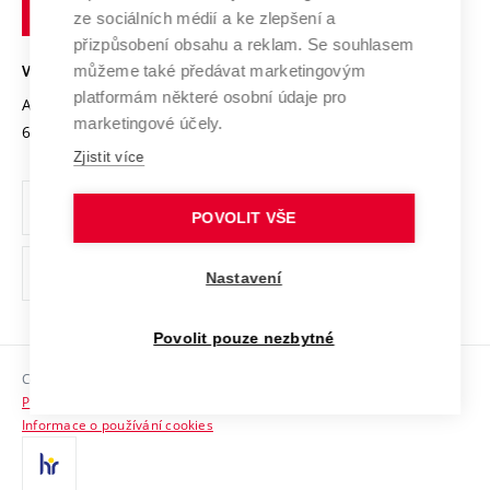
technické
Podnikavá univerzita / ContriBUTe
Mezinárodní dohody
ze sociálních médií a ke zlepšení a
Open Science
v
Bezpečná univerzita
přizpůsobení obsahu a reklam. Se souhlasem
Univerzitní sítě
Brně
Projekty
můžeme také předávat marketingovým
VYSOKÉ UČENÍ TECHNICKÉ V BRNĚ
Vyznamenání
platformám některé osobní údaje pro
Projekty ze strukturálních fondů
Antonínská 548/1
www.vut.cz
marketingové účely.
Organizační struktura
602 00 Brno
vut@vutbr.cz
Specifický výzkum
Zjistit více
Úřední deska
Ochrana osobních údajů
POVOLIT VŠE
(externí
Pracovní příležitosti
Nastavení
odkaz)
Podpora a rozvoj zaměstnanců a studujících
Povolit pouze nezbytné
Rovné příležitosti
Copyright © 2026 VUT
Sociální bezpečí
Prohlášení o přístupnosti
HR Award
Informace o používání cookies
Kontakty