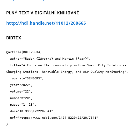
PLNÝ TEXT V DIGITÁLNÍ KNIHOVNĚ
http://hdl.handle.net/11012/208665
BIBTEX
@article{BUT179634,

  author="Radek {Závorka} and Martin {Paar}",

  title="A Focus on Electromobility within Smart City Solutions- 
Charging Stations, Renewable Energy, and Air Quality Monitoring",

  journal="SENSORS",

  year="2022",

  volume="22",

  number="20",

  pages="1--13",

  doi="10.3390/s22207841",

  url="https://www.mdpi.com/1424-8220/22/20/7841"

}