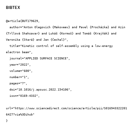
BIBTEX
@article{BUT179629,

  author="Anton Olegovich {Makoveev} and Pavel {Procházka} and Azin 
{Trllová Shahsavar} and Lukáš {Kormoš} and Tomáš {Krajňák} and 
Veronika {Stará} and Jan {Čechal}",

  title="Kinetic control of self-assembly using a low-energy 
electron beam",

  journal="APPLIED SURFACE SCIENCE",

  year="2022",

  volume="600",

  number="1",

  pages="7",

  doi="10.1016/j.apsusc.2022.154106",

  issn="0169-4332",

url="https://www.sciencedirect.com/science/article/pii/S016943322201
6427?via%3Dihub"

}