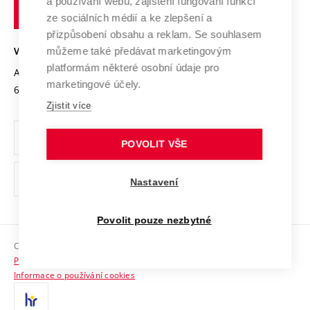
a používání webu, zajištění fungování funkcí
technické
Podnikavá univerzita / ContriBUTe
Mezinárodní dohody
ze sociálních médií a ke zlepšení a
Open Science
v
Bezpečná univerzita
přizpůsobení obsahu a reklam. Se souhlasem
Univerzitní sítě
Brně
Projekty
můžeme také předávat marketingovým
VYSOKÉ UČENÍ TECHNICKÉ V BRNĚ
Vyznamenání
platformám některé osobní údaje pro
Projekty ze strukturálních fondů
Antonínská 548/1
www.vut.cz
marketingové účely.
Organizační struktura
602 00 Brno
vut@vutbr.cz
Specifický výzkum
Zjistit více
Úřední deska
Ochrana osobních údajů
POVOLIT VŠE
(externí
Pracovní příležitosti
Nastavení
odkaz)
Podpora a rozvoj zaměstnanců a studujících
Povolit pouze nezbytné
Rovné příležitosti
Copyright © 2026 VUT
Sociální bezpečí
Prohlášení o přístupnosti
HR Award
Informace o používání cookies
Kontakty