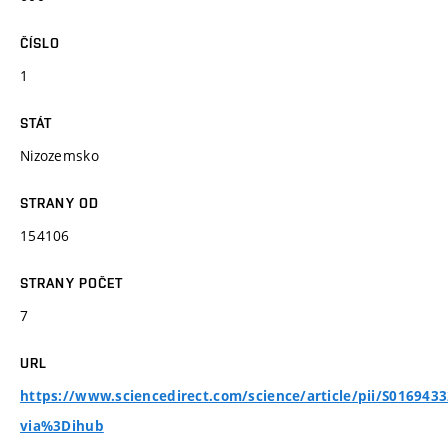
ČÍSLO
1
STÁT
Nizozemsko
STRANY OD
154106
STRANY POČET
7
URL
https://www.sciencedirect.com/science/article/pii/S016943
via%3Dihub