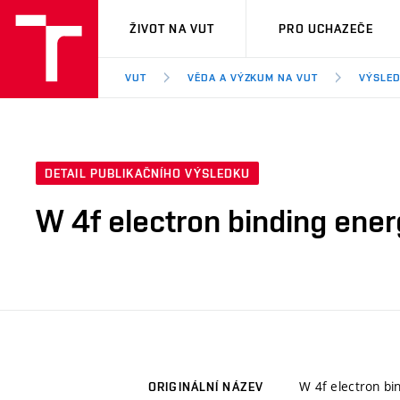
VUT
ŽIVOT NA VUT
PRO UCHAZEČE
VUT
VĚDA A VÝZKUM NA VUT
VÝSLED
DETAIL PUBLIKAČNÍHO VÝSLEDKU
W 4f electron binding ene
W 4f electron b
ORIGINÁLNÍ NÁZEV