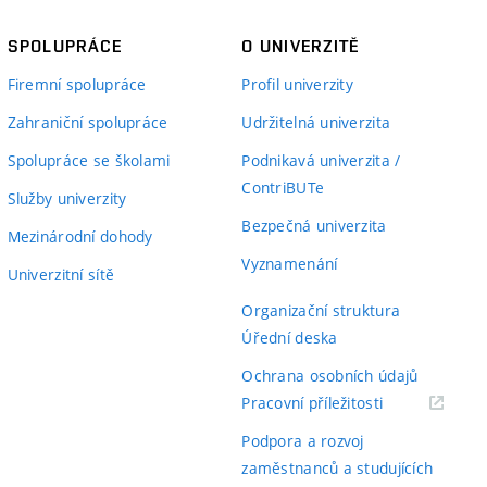
SPOLUPRÁCE
O UNIVERZITĚ
Firemní spolupráce
Profil univerzity
Zahraniční spolupráce
Udržitelná univerzita
Spolupráce se školami
Podnikavá univerzita /
ContriBUTe
Služby univerzity
Bezpečná univerzita
Mezinárodní dohody
Vyznamenání
Univerzitní sítě
Organizační struktura
Úřední deska
Ochrana osobních údajů
(externí
Pracovní příležitosti
odkaz)
Podpora a rozvoj
zaměstnanců a studujících