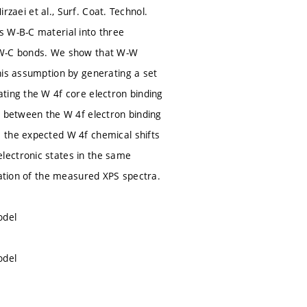
rzaei et al., Surf. Coat. Technol.
s W-B-C material into three
d W-C bonds. We show that W-W
his assumption by generating a set
ting the W 4f core electron binding
p between the W 4f electron binding
 the expected W 4f chemical shifts
lectronic states in the same
tation of the measured XPS spectra.
odel
odel