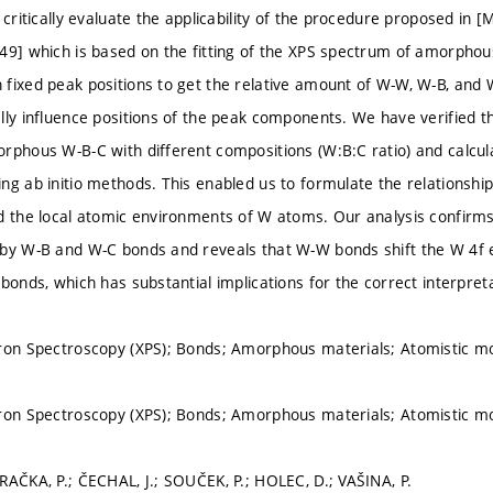
 critically evaluate the applicability of the procedure proposed in [Mi
49] which is based on the fitting of the XPS spectrum of amorphou
fixed peak positions to get the relative amount of W-W, W-B, an
lly influence positions of the peak components. We have verified t
rphous W-B-C with different compositions (W:B:C ratio) and calcula
ng ab initio methods. This enabled us to formulate the relationshi
d the local atomic environments of W atoms. Our analysis confirms
by W-B and W-C bonds and reveals that W-W bonds shift the W 4f e
 bonds, which has substantial implications for the correct interpre
ron Spectroscopy (XPS); Bonds; Amorphous materials; Atomistic m
ron Spectroscopy (XPS); Bonds; Amorphous materials; Atomistic m
RAČKA, P.; ČECHAL, J.; SOUČEK, P.; HOLEC, D.; VAŠINA, P.