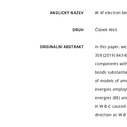
W 4f electron b
ANGLICKÝ NÁZEV
Článek WoS
DRUH
In this paper, we
ORIGINÁLNÍ ABSTRAKT
358 (2019) 843-8
components with 
bonds substantia
of models of amo
energies employi
energies (BE) an
in W-B-C caused 
direction as W-B