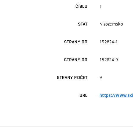
1
ČÍSLO
Nizozemsko
STÁT
152824-1
STRANY OD
152824-9
STRANY DO
9
STRANY POČET
https://www.sc
URL