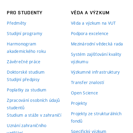
PRO STUDENTY
VĚDA A VÝZKUM
Předměty
Věda a výzkum na VUT
Studijní programy
Podpora excelence
Harmonogram
Mezinárodní vědecká rada
akademického roku
Systém zajišťování kvality
Závěrečné práce
výzkumu
Doktorské studium
Výzkumné infrastruktury
Studijní předpisy
Transfer znalostí
Poplatky za studium
Open Science
Zpracování osobních údajů
Projekty
studentů
Projekty ze strukturálních
Studium a stáže v zahraničí
fondů
Uznání zahraničního
Specifický výzkum
vzdělání