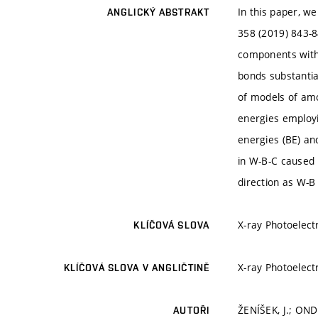
In this paper, we
ANGLICKÝ ABSTRAKT
358 (2019) 843-8
components with 
bonds substantia
of models of amo
energies employi
energies (BE) an
in W-B-C caused 
direction as W-B
X-ray Photoelect
KLÍČOVÁ SLOVA
X-ray Photoelect
KLÍČOVÁ SLOVA V ANGLIČTINĚ
ŽENÍŠEK, J.; OND
AUTOŘI