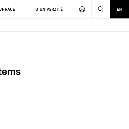
PŘIHLÁSIT
HLEDAT
UPRÁCE
O UNIVERZITĚ
EN
SE
stems