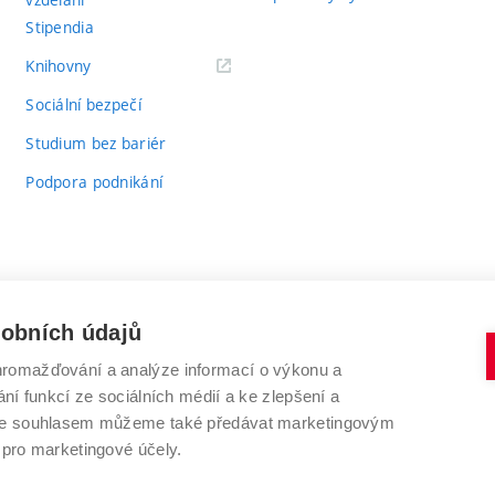
Stipendia
(externí
Knihovny
odkaz)
Sociální bezpečí
Studium bez bariér
Podpora podnikání
sobních údajů
romažďování a analýze informací o výkonu a
VYSOKÉ UČENÍ TECHNICKÉ V BRNĚ
ní funkcí ze sociálních médií a ke zlepšení a
Antonínská 548/1
www.vut.cz
 Se souhlasem můžeme také předávat marketingovým
602 00 Brno
vut@vutbr.cz
 pro marketingové účely.