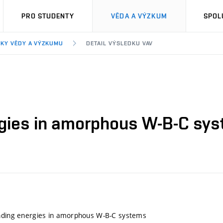
PRO STUDENTY
VĚDA A VÝZKUM
SPOL
KY VĚDY A VÝZKUMU
DETAIL VÝSLEDKU VAV
rgies in amorphous W-B-C sy
inding energies in amorphous W-B-C systems