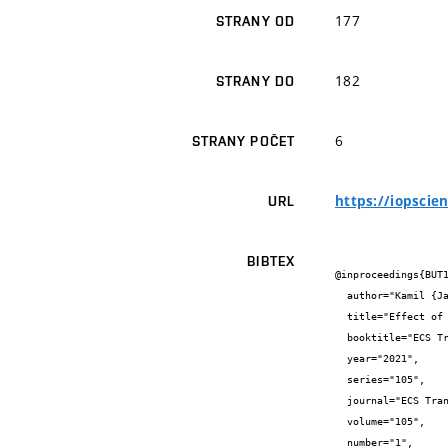
177
STRANY OD
182
STRANY DO
6
STRANY POČET
https://iopscie
URL
BIBTEX
@inproceedings{BUT1
  author="Kamil {Jaššo} and Tomáš {Kazda} and Pavel {Čudek} and Dominika {Capková}",

  title="Effect of the Layer Height on the Electrochemical Properties of Lithium-Sulfur Cell",

  booktitle="ECS Transactions",

  year="2021",

  series="105",

  journal="ECS Transactions",

  volume="105",

  number="1",
