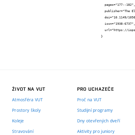
  pages="177--182",

  publisher="The Electrochemical Society",

  doi="10.1149/10501.0177ecst",

  issn="1938-6737",

  url="https://iopscience.iop.org/article/10.1149/10501.0177ecst"

}
ŽIVOT NA VUT
PRO UCHAZEČE
Atmosféra VUT
Proč na VUT
Prostory školy
Studijní programy
Koleje
Dny otevřených dveří
Stravování
Aktivity pro juniory