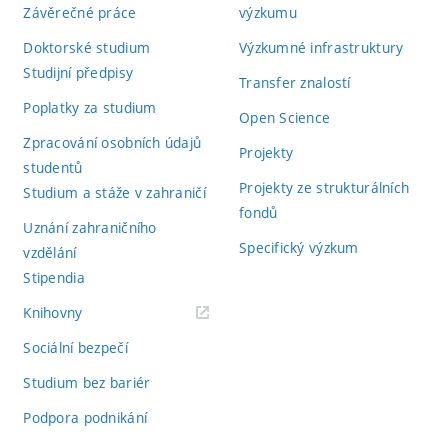
Závěrečné práce
výzkumu
Doktorské studium
Výzkumné infrastruktury
Studijní předpisy
Transfer znalostí
Poplatky za studium
Open Science
Zpracování osobních údajů
Projekty
studentů
Projekty ze strukturálních
Studium a stáže v zahraničí
fondů
Uznání zahraničního
Specifický výzkum
vzdělání
Stipendia
(externí
Knihovny
odkaz)
Sociální bezpečí
Studium bez bariér
Podpora podnikání