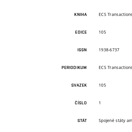
ECS Transaction
KNIHA
105
EDICE
1938-6737
ISSN
ECS Transaction
PERIODIKUM
105
SVAZEK
1
ČÍSLO
Spojené státy a
STÁT