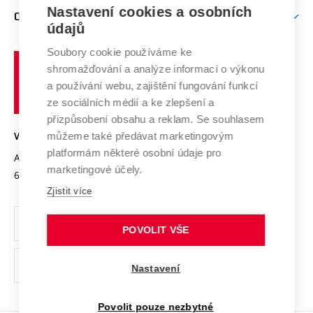
Zpracování osobních údajů uchazečů o studium
Firemní spolupráce
Mezinárodní vědecká rada
Nastavení cookies a osobních
O UNIVERZITĚ
Doktorské studium
Podpora podnikání
E-přihláška
údajů
Zahraniční spolupráce
Systém zajišťování kvality výzkumu
Profil univerzity
Spolupráce se školami
Soubory cookie používáme ke
Vysoké
Výzkumné infrastruktury
shromažďování a analýze informací o výkonu
Udržitelná univerzita
učení
Služby univerzity
Transfer znalostí
a používání webu, zajištění fungování funkcí
technické
Podnikavá univerzita / ContriBUTe
Mezinárodní dohody
ze sociálních médií a ke zlepšení a
Open Science
v
Bezpečná univerzita
přizpůsobení obsahu a reklam. Se souhlasem
Univerzitní sítě
Brně
Projekty
můžeme také předávat marketingovým
VYSOKÉ UČENÍ TECHNICKÉ V BRNĚ
Vyznamenání
platformám některé osobní údaje pro
Projekty ze strukturálních fondů
Antonínská 548/1
www.vut.cz
marketingové účely.
Organizační struktura
602 00 Brno
vut@vutbr.cz
Specifický výzkum
Zjistit více
Úřední deska
Ochrana osobních údajů
POVOLIT VŠE
(externí
Pracovní příležitosti
Nastavení
odkaz)
Podpora a rozvoj zaměstnanců a studujících
Povolit pouze nezbytné
Rovné příležitosti