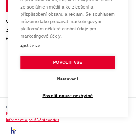
technické
Podnikavá univerzita / ContriBUTe
Mezinárodní dohody
ze sociálních médií a ke zlepšení a
Open Science
v
Bezpečná univerzita
přizpůsobení obsahu a reklam. Se souhlasem
Univerzitní sítě
Brně
Projekty
můžeme také předávat marketingovým
VYSOKÉ UČENÍ TECHNICKÉ V BRNĚ
Vyznamenání
platformám některé osobní údaje pro
Projekty ze strukturálních fondů
Antonínská 548/1
www.vut.cz
marketingové účely.
Organizační struktura
602 00 Brno
vut@vutbr.cz
Specifický výzkum
Zjistit více
Úřední deska
Ochrana osobních údajů
POVOLIT VŠE
(externí
Pracovní příležitosti
Nastavení
odkaz)
Podpora a rozvoj zaměstnanců a studujících
Povolit pouze nezbytné
Rovné příležitosti
Copyright © 2026 VUT
Sociální bezpečí
Prohlášení o přístupnosti
HR Award
Informace o používání cookies
Kontakty