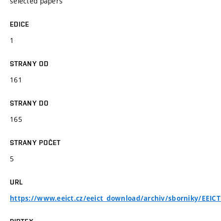
selected papers
EDICE
1
STRANY OD
161
STRANY DO
165
STRANY POČET
5
URL
https://www.eeict.cz/eeict_download/archiv/sborniky/EEIC