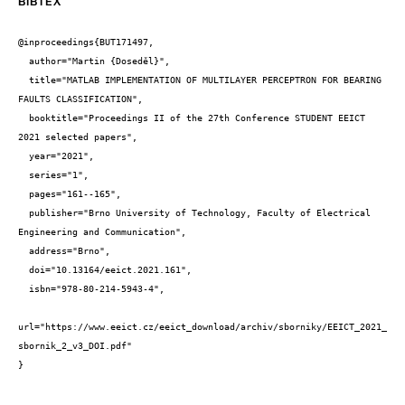
BIBTEX
@inproceedings{BUT171497,

  author="Martin {Doseděl}",

  title="MATLAB IMPLEMENTATION OF MULTILAYER PERCEPTRON FOR BEARING 
FAULTS CLASSIFICATION",

  booktitle="Proceedings II of the 27th Conference STUDENT EEICT 
2021 selected papers",

  year="2021",

  series="1",

  pages="161--165",

  publisher="Brno University of Technology, Faculty of Electrical 
Engineering and Communication",

  address="Brno",

  doi="10.13164/eeict.2021.161",

  isbn="978-80-214-5943-4",

url="https://www.eeict.cz/eeict_download/archiv/sborniky/EEICT_2021_
sbornik_2_v3_DOI.pdf"

}