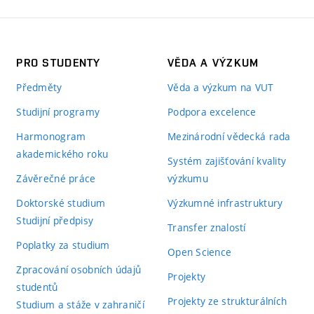
PRO STUDENTY
VĚDA A VÝZKUM
Předměty
Věda a výzkum na VUT
Studijní programy
Podpora excelence
Harmonogram
Mezinárodní vědecká rada
akademického roku
Systém zajišťování kvality
Závěrečné práce
výzkumu
Doktorské studium
Výzkumné infrastruktury
Studijní předpisy
Transfer znalostí
Poplatky za studium
Open Science
Zpracování osobních údajů
Projekty
studentů
Projekty ze strukturálních
Studium a stáže v zahraničí