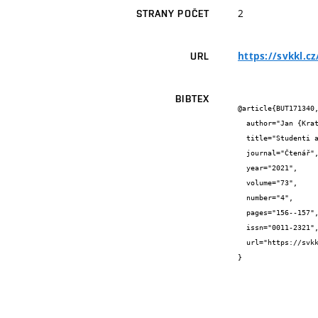
2
STRANY POČET
https://svkkl.c
URL
BIBTEX
@article{BUT171340,
  author="Jan {Kratochvíl}",

  title="Studenti architektury navrhují knihovny pro 21. století",

  journal="Čtenář",

  year="2021",

  volume="73",

  number="4",

  pages="156--157",

  issn="0011-2321",

  url="https://svkkl.cz/ctenar/clanek/3339"

}