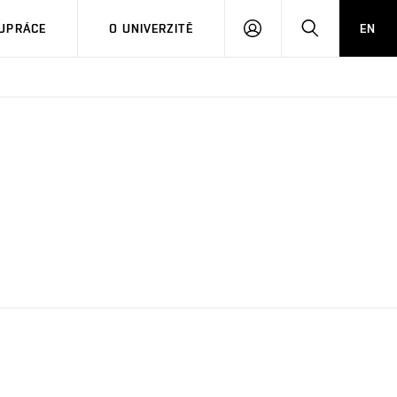
PŘIHLÁSIT
HLEDAT
UPRÁCE
O UNIVERZITĚ
EN
SE