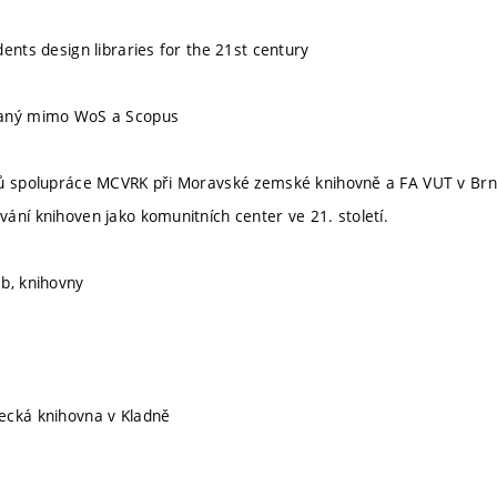
ents design libraries for the 21st century
vaný mimo WoS a Scopus
ů spolupráce MCVRK při Moravské zemské knihovně a FA VUT v Brně 
ání knihoven jako komunitních center ve 21. století.
b, knihovny
ecká knihovna v Kladně