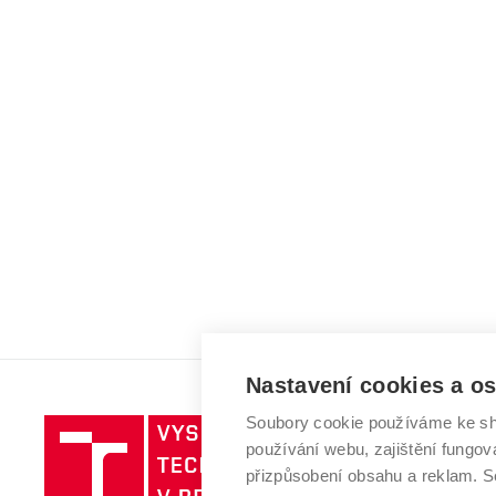
Nastavení cookies a o
Soubory cookie používáme ke sh
Vysoké
používání webu, zajištění fungová
učení
přizpůsobení obsahu a reklam.
technické