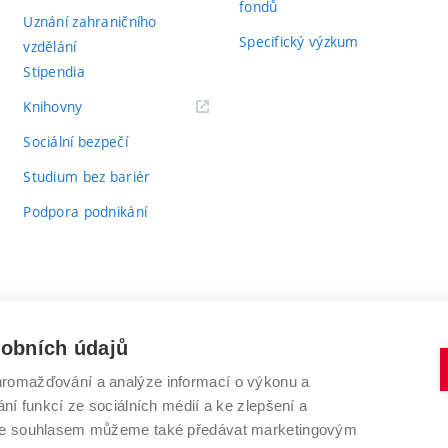
fondů
Uznání zahraničního
Specifický výzkum
vzdělání
Stipendia
(externí
Knihovny
odkaz)
Sociální bezpečí
Studium bez bariér
Podpora podnikání
sobních údajů
romažďování a analýze informací o výkonu a
VYSOKÉ UČENÍ TECHNICKÉ V BRNĚ
ní funkcí ze sociálních médií a ke zlepšení a
Antonínská 548/1
www.vut.cz
 Se souhlasem můžeme také předávat marketingovým