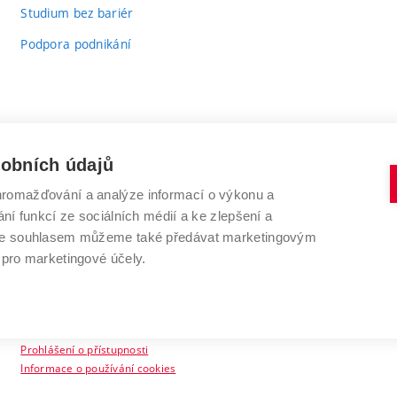
Studium bez bariér
Podpora podnikání
sobních údajů
romažďování a analýze informací o výkonu a
VYSOKÉ UČENÍ TECHNICKÉ V BRNĚ
ní funkcí ze sociálních médií a ke zlepšení a
Antonínská 548/1
www.vut.cz
 Se souhlasem můžeme také předávat marketingovým
602 00 Brno
vut@vutbr.cz
 pro marketingové účely.
Prohlášení o přístupnosti
Informace o používání cookies