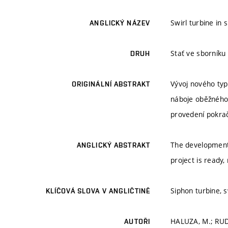
Swirl turbine in 
ANGLICKÝ NÁZEV
Stať ve sborníku
DRUH
Vývoj nového typ
ORIGINÁLNÍ ABSTRAKT
náboje oběžného 
provedení pokraču
The development 
ANGLICKÝ ABSTRAKT
project is ready
Siphon turbine, s
KLÍČOVÁ SLOVA V ANGLIČTINĚ
HALUZA, M.; RUD
AUTOŘI