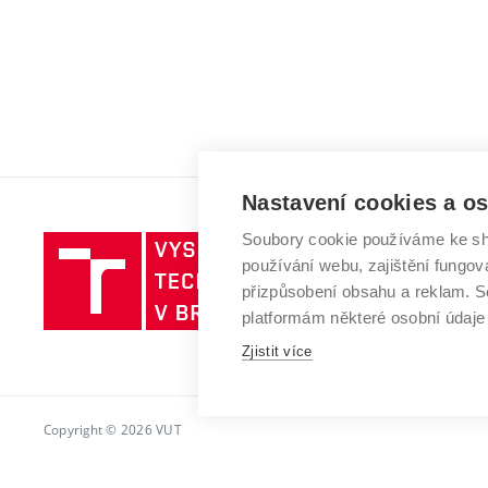
Nastavení cookies a o
Soubory cookie používáme ke sh
Vysoké
používání webu, zajištění fungová
učení
přizpůsobení obsahu a reklam.
technické
platformám některé osobní údaje
v
Brně
Zjistit více
Copyright © 2026 VUT