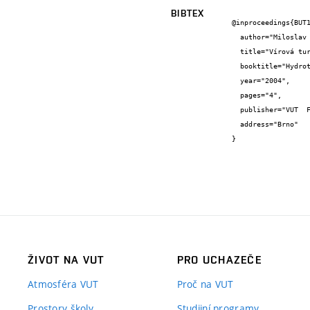
BIBTEX
@inproceedings{BUT1
  author="Miloslav {Haluza} and Pavel {Rudolf}",

  title="Vírová turbina v násoskovém provedení",

  booktitle="Hydroturbo 2004",

  year="2004",

  pages="4",

  publisher="VUT  FSI v Brně",

  address="Brno"

}
ŽIVOT NA VUT
PRO UCHAZEČE
Atmosféra VUT
Proč na VUT
Prostory školy
Studijní programy