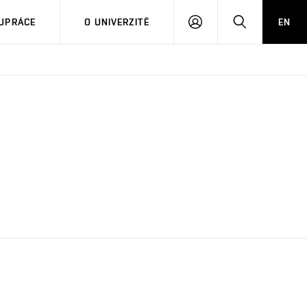
PŘIHLÁSIT
HLEDAT
UPRÁCE
O UNIVERZITĚ
EN
SE