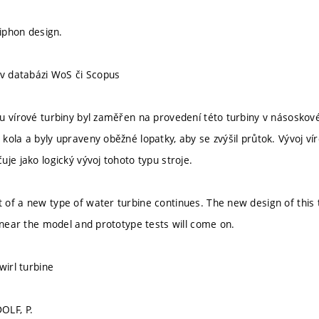
siphon design.
 v databázi WoS či Scopus
u vírové turbiny byl zaměřen na provedení této turbiny v násosk
kola a byly upraveny oběžné lopatky, aby se zvýšil průtok. Vývoj v
je jako logický vývoj tohoto typu stroje.
of a new type of water turbine continues. The new design of this t
, near the model and prototype tests will come on.
wirl turbine
OLF, P.