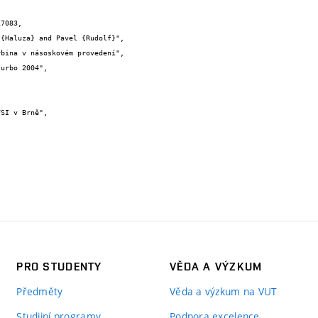
7083,

PRO STUDENTY
VĚDA A VÝZKUM
Předměty
Věda a výzkum na VUT
Studijní programy
Podpora excelence