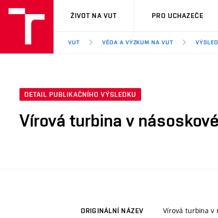
VUT
ŽIVOT NA VUT
PRO UCHAZEČE
VUT
VĚDA A VÝZKUM NA VUT
VÝSLED
DETAIL PUBLIKAČNÍHO VÝSLEDKU
Vírová turbina v násoskov
Vírová turbina 
ORIGINÁLNÍ NÁZEV