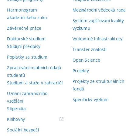
Harmonogram
Mezinárodní vědecká rada
akademického roku
Systém zajišťování kvality
Závěrečné práce
výzkumu
Doktorské studium
Výzkumné infrastruktury
Studijní předpisy
Transfer znalostí
Poplatky za studium
Open Science
Zpracování osobních údajů
Projekty
studentů
Projekty ze strukturálních
Studium a stáže v zahraničí
fondů
Uznání zahraničního
Specifický výzkum
vzdělání
Stipendia
(externí
Knihovny
odkaz)
Sociální bezpečí