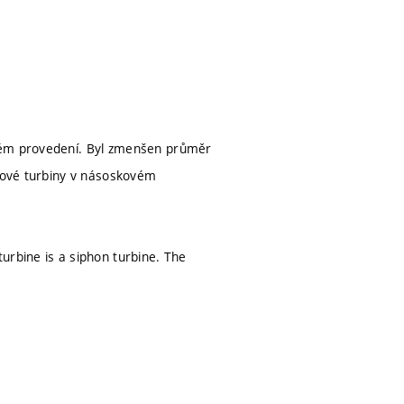
ovém provedení. Byl zmenšen průměr
írové turbiny v násoskovém
urbine is a siphon turbine. The