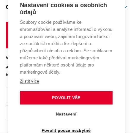
Zpracování osobních údajů uchazečů o studium
Firemní spolupráce
Mezinárodní vědecká rada
Nastavení cookies a osobních
O UNIVERZITĚ
Doktorské studium
Podpora podnikání
E-přihláška
údajů
Zahraniční spolupráce
Systém zajišťování kvality výzkumu
Profil univerzity
Spolupráce se školami
Soubory cookie používáme ke
Vysoké
Výzkumné infrastruktury
shromažďování a analýze informací o výkonu
Udržitelná univerzita
učení
Služby univerzity
Transfer znalostí
a používání webu, zajištění fungování funkcí
technické
Podnikavá univerzita / ContriBUTe
Mezinárodní dohody
ze sociálních médií a ke zlepšení a
Open Science
v
Bezpečná univerzita
přizpůsobení obsahu a reklam. Se souhlasem
Univerzitní sítě
Brně
Projekty
můžeme také předávat marketingovým
VYSOKÉ UČENÍ TECHNICKÉ V BRNĚ
Vyznamenání
platformám některé osobní údaje pro
Projekty ze strukturálních fondů
Antonínská 548/1
www.vut.cz
marketingové účely.
Organizační struktura
602 00 Brno
vut@vutbr.cz
Specifický výzkum
Zjistit více
Úřední deska
Ochrana osobních údajů
POVOLIT VŠE
(externí
Pracovní příležitosti
Nastavení
odkaz)
Podpora a rozvoj zaměstnanců a studujících
Povolit pouze nezbytné
Rovné příležitosti