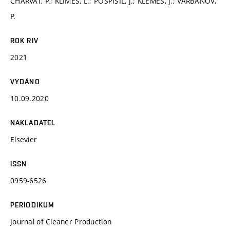
CHARVÁT, P.; KLIMEŠ, L.; POSPÍŠIL, J.; KLEMEŠ, J.; VARBANOV,
P.
ROK RIV
2021
VYDÁNO
10.09.2020
NAKLADATEL
Elsevier
ISSN
0959-6526
PERIODIKUM
Journal of Cleaner Production