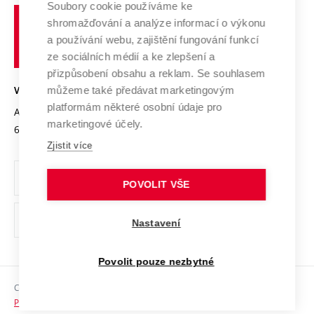
Soubory cookie používáme ke
Spolupráce se školami
Vysoké
Výzkumné infrastruktury
shromažďování a analýze informací o výkonu
Udržitelná univerzita
učení
Služby univerzity
Transfer znalostí
a používání webu, zajištění fungování funkcí
technické
Podnikavá univerzita / ContriBUTe
Mezinárodní dohody
ze sociálních médií a ke zlepšení a
Open Science
v
Bezpečná univerzita
přizpůsobení obsahu a reklam. Se souhlasem
Univerzitní sítě
Brně
Projekty
můžeme také předávat marketingovým
VYSOKÉ UČENÍ TECHNICKÉ V BRNĚ
Vyznamenání
platformám některé osobní údaje pro
Projekty ze strukturálních fondů
Antonínská 548/1
www.vut.cz
marketingové účely.
Organizační struktura
602 00 Brno
vut@vutbr.cz
Specifický výzkum
Zjistit více
Úřední deska
Ochrana osobních údajů
POVOLIT VŠE
(externí
Pracovní příležitosti
Nastavení
odkaz)
Podpora a rozvoj zaměstnanců a studujících
Povolit pouze nezbytné
Rovné příležitosti
Copyright © 2026 VUT
Sociální bezpečí
Prohlášení o přístupnosti
HR Award