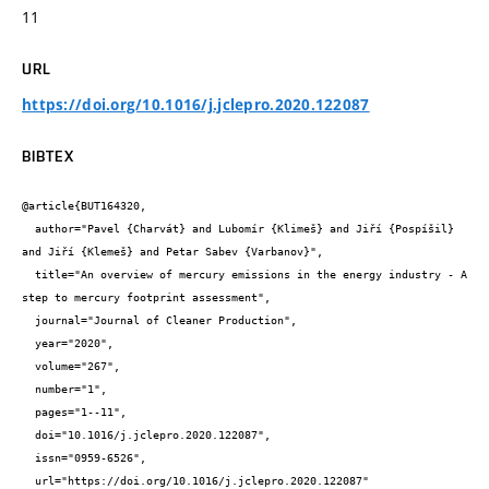
11
URL
https://doi.org/10.1016/j.jclepro.2020.122087
BIBTEX
@article{BUT164320,

  author="Pavel {Charvát} and Lubomír {Klimeš} and Jiří {Pospíšil} 
and Jiří {Klemeš} and Petar Sabev {Varbanov}",

  title="An overview of mercury emissions in the energy industry - A 
step to mercury footprint assessment",

  journal="Journal of Cleaner Production",

  year="2020",

  volume="267",

  number="1",

  pages="1--11",

  doi="10.1016/j.jclepro.2020.122087",

  issn="0959-6526",

  url="https://doi.org/10.1016/j.jclepro.2020.122087"
