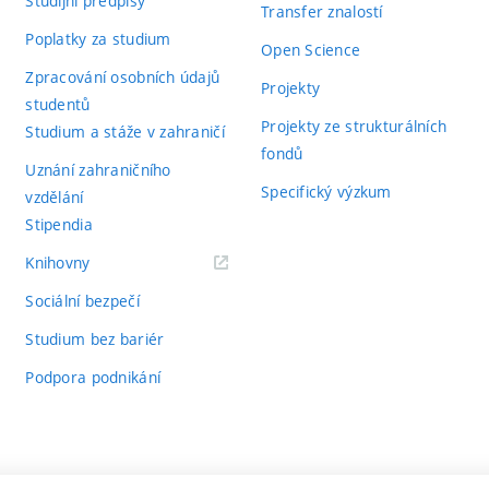
Studijní předpisy
Transfer znalostí
Poplatky za studium
Open Science
Zpracování osobních údajů
Projekty
studentů
Projekty ze strukturálních
Studium a stáže v zahraničí
fondů
Uznání zahraničního
Specifický výzkum
vzdělání
Stipendia
(externí
Knihovny
odkaz)
Sociální bezpečí
Studium bez bariér
Podpora podnikání