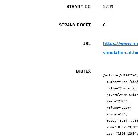
3739
STRANY DO
6
STRANY POČET
https://www.mm
URL
simulation-of-f
BIBTEX
@article{BUT162743,
  author="Jan {Řiháček} and Eva {Peterková} and Michaela {Císařová} and Jaroslav {Kubíček}",

  title="Comparison of FEM and FVM for the Numerical Simulation of Forging Process",

  journal="MM Science Journal",

  year="2020",

  volume="2020",

  number="1",

  pages="3734--3739",

  doi="10.17973/MMSJ.2020\{_}03\{_}2019151",

  issn="1803-1269",
