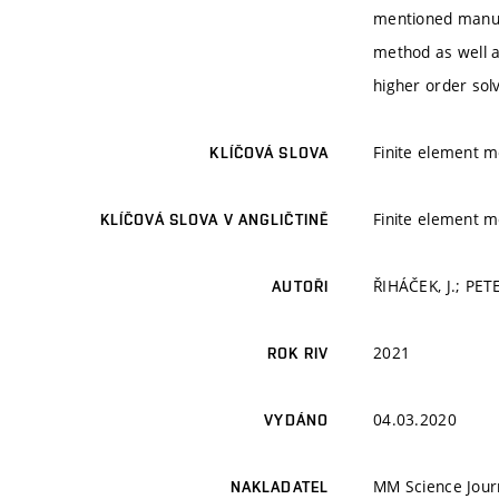
mentioned manufa
method as well as
higher order sol
Finite element m
KLÍČOVÁ SLOVA
Finite element m
KLÍČOVÁ SLOVA V ANGLIČTINĚ
ŘIHÁČEK, J.; PET
AUTOŘI
2021
ROK RIV
04.03.2020
VYDÁNO
MM Science Jour
NAKLADATEL