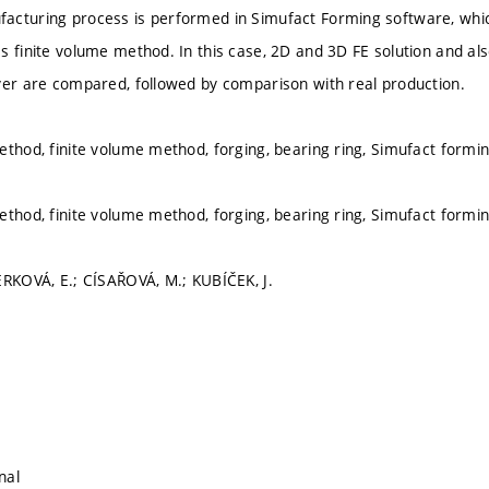
cturing process is performed in Simufact Forming software, which
 finite volume method. In this case, 2D and 3D FE solution and also
ver are compared, followed by comparison with real production.
ethod, finite volume method, forging, bearing ring, Simufact formin
ethod, finite volume method, forging, bearing ring, Simufact formin
ERKOVÁ, E.; CÍSAŘOVÁ, M.; KUBÍČEK, J.
nal