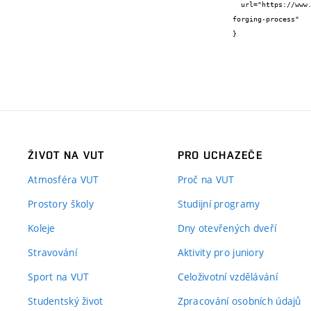
  url="https://www.mmscience.eu/journal/issues/March%202020/articles/comparison-of-fem-and-fvm-for-the-numerical-simulation-of-
forging-process"

}
ŽIVOT NA VUT
PRO UCHAZEČE
Atmosféra VUT
Proč na VUT
Prostory školy
Studijní programy
Koleje
Dny otevřených dveří
Stravování
Aktivity pro juniory
Sport na VUT
Celoživotní vzdělávání
Studentský život
Zpracování osobních údajů