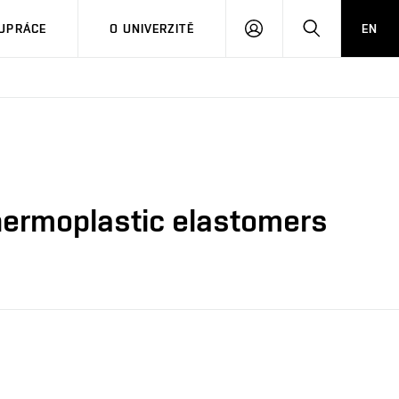
PŘIHLÁSIT
HLEDAT
UPRÁCE
O UNIVERZITĚ
EN
SE
thermoplastic elastomers