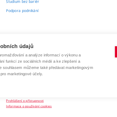
Studium bez bariér
Podpora podnikání
sobních údajů
romažďování a analýze informací o výkonu a
VYSOKÉ UČENÍ TECHNICKÉ V BRNĚ
ní funkcí ze sociálních médií a ke zlepšení a
Antonínská 548/1
www.vut.cz
 Se souhlasem můžeme také předávat marketingovým
602 00 Brno
vut@vutbr.cz
 pro marketingové účely.
Prohlášení o přístupnosti
Informace o používání cookies