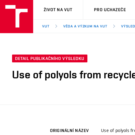
VUT
ŽIVOT NA VUT
PRO UCHAZEČE
VUT
VĚDA A VÝZKUM NA VUT
VÝSLED
DETAIL PUBLIKAČNÍHO VÝSLEDKU
Use of polyols from recycl
Use of polyols f
ORIGINÁLNÍ NÁZEV