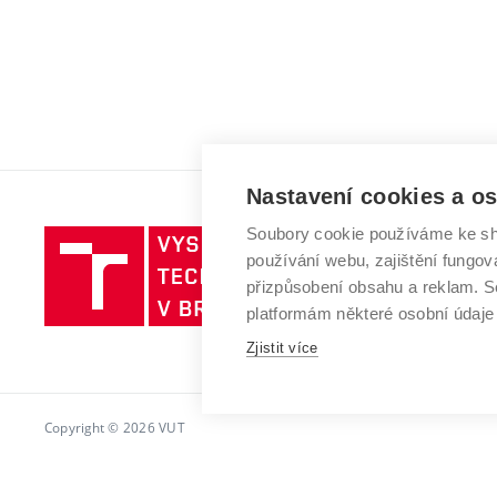
Nastavení cookies a o
Soubory cookie používáme ke sh
Vysoké
používání webu, zajištění fungová
učení
přizpůsobení obsahu a reklam.
technické
platformám některé osobní údaje
v
Brně
Zjistit více
Copyright © 2026 VUT