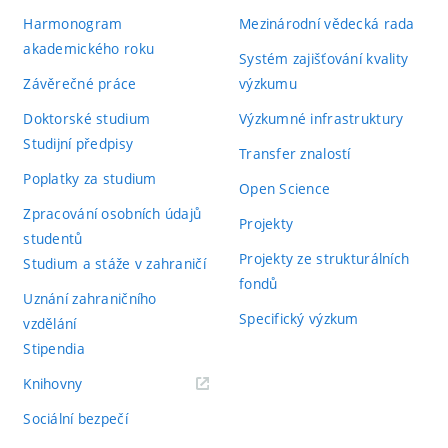
Harmonogram
Mezinárodní vědecká rada
akademického roku
Systém zajišťování kvality
Závěrečné práce
výzkumu
Doktorské studium
Výzkumné infrastruktury
Studijní předpisy
Transfer znalostí
Poplatky za studium
Open Science
Zpracování osobních údajů
Projekty
studentů
Projekty ze strukturálních
Studium a stáže v zahraničí
fondů
Uznání zahraničního
Specifický výzkum
vzdělání
Stipendia
(externí
Knihovny
odkaz)
Sociální bezpečí