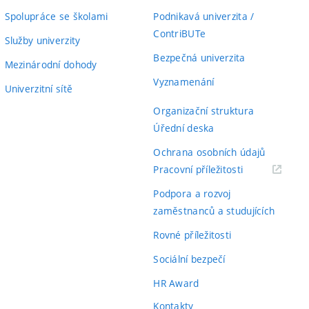
Spolupráce se školami
Podnikavá univerzita /
ContriBUTe
Služby univerzity
Bezpečná univerzita
Mezinárodní dohody
Vyznamenání
Univerzitní sítě
Organizační struktura
Úřední deska
Ochrana osobních údajů
(externí
Pracovní příležitosti
odkaz)
Podpora a rozvoj
zaměstnanců a studujících
Rovné příležitosti
Sociální bezpečí
HR Award
Kontakty