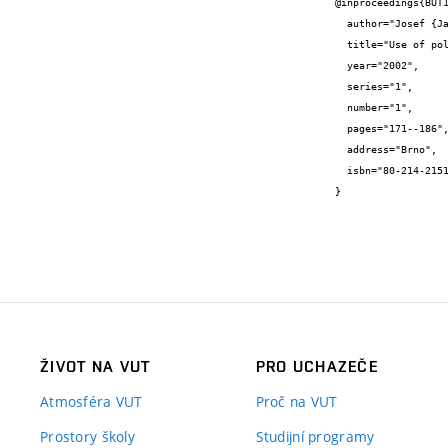
@inproceedings{BUT1
  author="Josef {Jančář} and Pavel {Černý}",

  title="Use of polyols from recycled PET for synthesis of PUR thermoplastic elastomers",

  year="2002",

  series="1",

  number="1",

  pages="171--186",

  address="Brno",

  isbn="80-214-2151-7"

}
ŽIVOT NA VUT
PRO UCHAZEČE
Atmosféra VUT
Proč na VUT
Prostory školy
Studijní programy