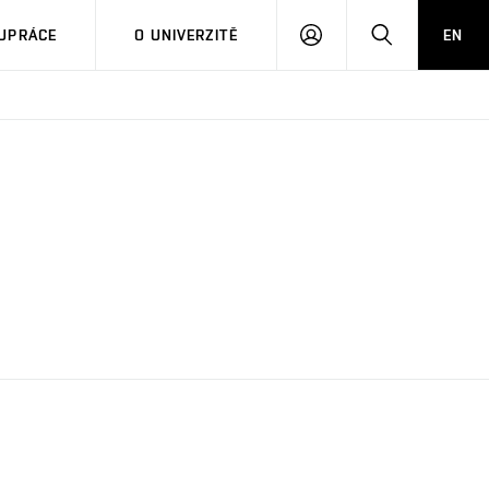
PŘIHLÁSIT
HLEDAT
UPRÁCE
O UNIVERZITĚ
EN
SE