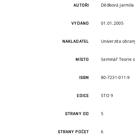
Dědková Jarmila
AUTOŘI
01.01.2005
VYDÁNO
Univerzita obran
NAKLADATEL
Seminář Teorie 
MÍSTO
80-7231-011-9
ISBN
STO 9
EDICE
5
STRANY OD
6
STRANY POČET