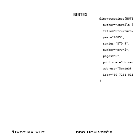
BIBTEX
@inproceedings{BUT1
  author="Jarmila {Dědková}",

  title="Strukturované studium na FEKT VUT v Brně",

  year="2005",

  series="STO 9",

  number="první",

  pages="6",

  publisher="Univerzita obrany v Brně",

  address="Seminář Teorie obvodů",

  isbn="80-7231-011-9"

}
ŽIVOT NA VUT
PRO UCHAZEČE