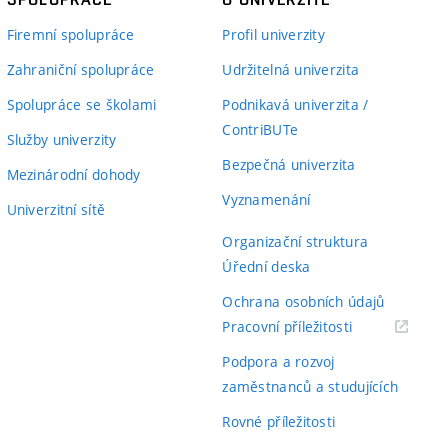
Firemní spolupráce
Profil univerzity
Zahraniční spolupráce
Udržitelná univerzita
Spolupráce se školami
Podnikavá univerzita /
ContriBUTe
Služby univerzity
Bezpečná univerzita
Mezinárodní dohody
Vyznamenání
Univerzitní sítě
Organizační struktura
Úřední deska
Ochrana osobních údajů
(externí
Pracovní příležitosti
odkaz)
Podpora a rozvoj
zaměstnanců a studujících
Rovné příležitosti