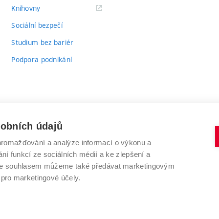
(externí
Knihovny
odkaz)
Sociální bezpečí
Studium bez bariér
Podpora podnikání
sobních údajů
romažďování a analýze informací o výkonu a
VYSOKÉ UČENÍ TECHNICKÉ V BRNĚ
ní funkcí ze sociálních médií a ke zlepšení a
Antonínská 548/1
www.vut.cz
 Se souhlasem můžeme také předávat marketingovým
602 00 Brno
vut@vutbr.cz
 pro marketingové účely.