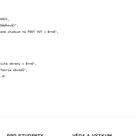
6021,

PRO STUDENTY
VĚDA A VÝZKUM