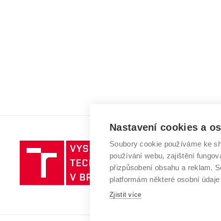
Nastavení cookies a o
Soubory cookie používáme ke sh
Vysoké
používání webu, zajištění fungová
učení
přizpůsobení obsahu a reklam.
technické
platformám některé osobní údaje
v
Brně
Zjistit více