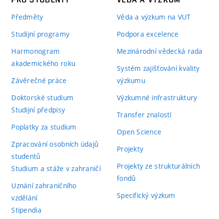
Předměty
Věda a výzkum na VUT
Studijní programy
Podpora excelence
Harmonogram
Mezinárodní vědecká rada
akademického roku
Systém zajišťování kvality
Závěrečné práce
výzkumu
Doktorské studium
Výzkumné infrastruktury
Studijní předpisy
Transfer znalostí
Poplatky za studium
Open Science
Zpracování osobních údajů
Projekty
studentů
Projekty ze strukturálních
Studium a stáže v zahraničí
fondů
Uznání zahraničního
Specifický výzkum
vzdělání
Stipendia