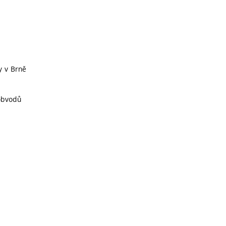
y v Brně
obvodů