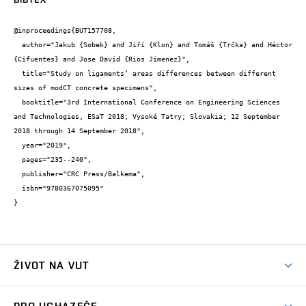
@inproceedings{BUT157708,

  author="Jakub {Sobek} and Jiří {Klon} and Tomáš {Trčka} and Héctor 
{Cifuentes} and Jose David {Rios Jimenez}",

  title="Study on ligaments’ areas differences between different 
sizes of modCT concrete specimens",

  booktitle="3rd International Conference on Engineering Sciences 
and Technologies, ESaT 2018; Vysoké Tatry; Slovakia; 12 September 
2018 through 14 September 2018",

  year="2019",

  pages="235--240",

  publisher="CRC Press/Balkema",

  isbn="9780367075095"

}
ŽIVOT NA VUT
Atmosféra VUT