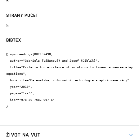
5
STRANY POČET
5
BIBTEX
@inproceedings{BUT157490,

  author="Gabriela {Vážanová} and Josef {Diblík}",

  title="Criteria for existence of solutions to linear advance-delay 
equations",

  booktitle="Matematika, informační technologie a aplikované vědy",

  year="2019",

  pages="1--5",

  isbn="978-80-7582-097-6"

}
ŽIVOT NA VUT