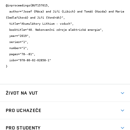
@inproceedings{BUT157015,

  author="Josef {Máca} and Jiří {Libich} and Tomáš {Kazda} and Marie 
{Sedlaříková} and Jiří {Vondrák}",

  title="Akumulátory Lithium - vzduch",

  booktitle="40. Nekonvenční zdroje elektrické energie",

  year="2019",

  series="1",

  number="1",

  pages="78--81",

  isbn="978-80-02-02858-1"

}
ŽIVOT NA VUT
Atmosféra VUT
PRO UCHAZEČE
Prostory školy
Proč na VUT
Koleje
PRO STUDENTY