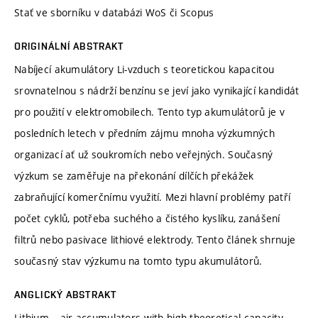
Stať ve sborníku v databázi WoS či Scopus
ORIGINÁLNÍ ABSTRAKT
Nabíjecí akumulátory Li-vzduch s teoretickou kapacitou
srovnatelnou s nádrží benzínu se jeví jako vynikající kandidát
pro použití v elektromobilech. Tento typ akumulátorů je v
posledních letech v předním zájmu mnoha výzkumných
organizací ať už soukromích nebo veřejných. Současný
výzkum se zaměřuje na překonání dílčích překážek
zabraňující komerčnímu využití. Mezi hlavní problémy patří
počet cyklů, potřeba suchého a čistého kyslíku, zanášení
filtrů nebo pasivace lithiové elektrody. Tento článek shrnuje
současný stav výzkumu na tomto typu akumulátorů.
ANGLICKÝ ABSTRAKT
Lithium – air accumulators with high theoretical capacity,