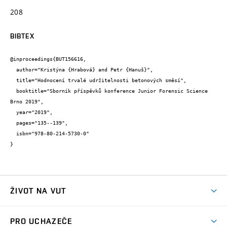
208
BIBTEX
@inproceedings{BUT156616,

  author="Kristýna {Hrabová} and Petr {Hanuš}",

  title="Hodnocení trvalé udržitelnosti betonových směsí",

  booktitle="Sborník příspěvků konference Junior Forensic Science 
Brno 2019",

  year="2019",

  pages="135--139",

  isbn="978-80-214-5730-0"

}
ŽIVOT NA VUT
Atmosféra VUT
PRO UCHAZEČE