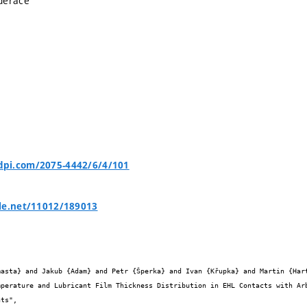
derace
pi.com/2075-4442/6/4/101
le.net/11012/189013

