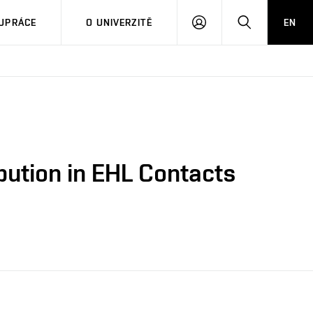
PŘIHLÁSIT
HLEDAT
UPRÁCE
O UNIVERZITĚ
EN
SE
bution in EHL Contacts