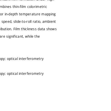
mbines thin-film colorimetric
 for in-depth temperature mapping
speed, slide-to-roll ratio, ambient
ribution. Film thickness data shows
re significant, while the
opy; optical interferometry
opy; optical interferometry