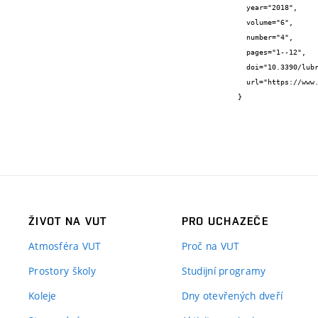
  year="2018",

  volume="6",

  number="4",

  pages="1--12",

  doi="10.3390/lubricants6040101",

  url="https://www.mdpi.com/2075-4442/6/4/101"

}
ŽIVOT NA VUT
PRO UCHAZEČE
Atmosféra VUT
Proč na VUT
Prostory školy
Studijní programy
Koleje
Dny otevřených dveří