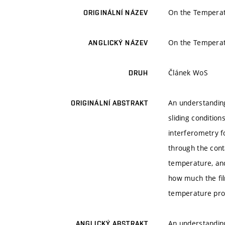
On the Temperatu
ORIGINÁLNÍ NÁZEV
On the Temperatu
ANGLICKÝ NÁZEV
Článek WoS
DRUH
An understanding
ORIGINÁLNÍ ABSTRAKT
sliding condition
interferometry f
through the conta
temperature, and
how much the fil
temperature prof
An understanding
ANGLICKÝ ABSTRAKT