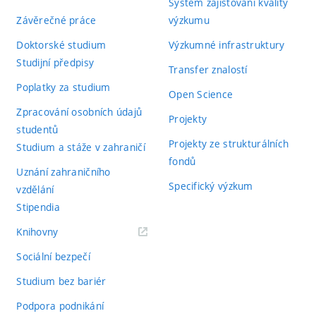
Systém zajišťování kvality
Závěrečné práce
výzkumu
Doktorské studium
Výzkumné infrastruktury
Studijní předpisy
Transfer znalostí
Poplatky za studium
Open Science
Zpracování osobních údajů
Projekty
studentů
Projekty ze strukturálních
Studium a stáže v zahraničí
fondů
Uznání zahraničního
Specifický výzkum
vzdělání
Stipendia
(externí
Knihovny
odkaz)
Sociální bezpečí
Studium bez bariér
Podpora podnikání