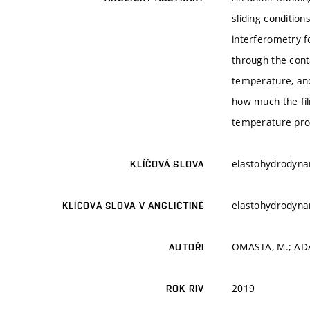
sliding condition
interferometry f
through the conta
temperature, and
how much the fil
temperature prof
elastohydrodynami
KLÍČOVÁ SLOVA
elastohydrodynami
KLÍČOVÁ SLOVA V ANGLIČTINĚ
OMASTA, M.; ADAM
AUTOŘI
2019
ROK RIV