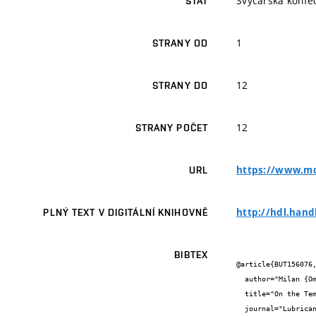
Švýcarská konfe
STÁT
1
STRANY OD
12
STRANY DO
12
STRANY POČET
https://www.md
URL
http://hdl.hand
PLNÝ TEXT V DIGITÁLNÍ KNIHOVNĚ
BIBTEX
@article{BUT156076,
  author="Milan {Omasta} and Jakub {Adam} and Petr {Šperka} and Ivan {Křupka} and Martin {Hartl}",

  title="On the Temperature and Lubricant Film Thickness Distribution in EHL Contacts with Arbitrary Entrainment",

  journal="Lubricants",
