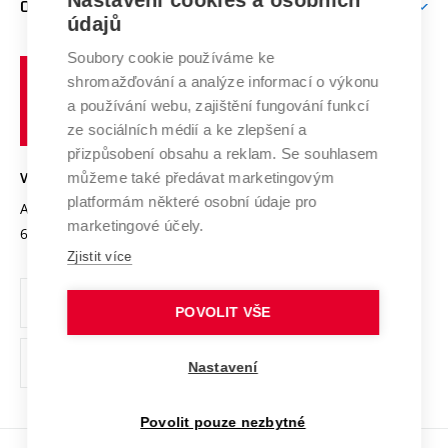
Nastavení cookies a osobních
O UNIVERZITĚ
Doktorské studium
Podpora podnikání
E-přihláška
údajů
Zahraniční spolupráce
Systém zajišťování kvality výzkumu
Profil univerzity
Soubory cookie používáme ke
Spolupráce se školami
Vysoké
Výzkumné infrastruktury
shromažďování a analýze informací o výkonu
Udržitelná univerzita
učení
Služby univerzity
Transfer znalostí
a používání webu, zajištění fungování funkcí
technické
Podnikavá univerzita / ContriBUTe
Mezinárodní dohody
ze sociálních médií a ke zlepšení a
Open Science
v
Bezpečná univerzita
přizpůsobení obsahu a reklam. Se souhlasem
Univerzitní sítě
Brně
Projekty
můžeme také předávat marketingovým
VYSOKÉ UČENÍ TECHNICKÉ V BRNĚ
Vyznamenání
platformám některé osobní údaje pro
Projekty ze strukturálních fondů
Antonínská 548/1
www.vut.cz
marketingové účely.
Organizační struktura
602 00 Brno
vut@vutbr.cz
Specifický výzkum
Zjistit více
Úřední deska
Ochrana osobních údajů
POVOLIT VŠE
(externí
Pracovní příležitosti
Nastavení
odkaz)
Podpora a rozvoj zaměstnanců a studujících
Povolit pouze nezbytné
Rovné příležitosti