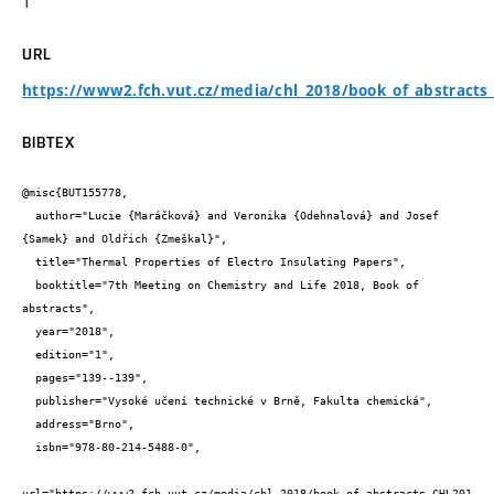
1
URL
https://www2.fch.vut.cz/media/chl_2018/book_of_abstracts
BIBTEX
@misc{BUT155778,

  author="Lucie {Maráčková} and Veronika {Odehnalová} and Josef 
{Samek} and Oldřich {Zmeškal}",

  title="Thermal Properties of Electro Insulating Papers",

  booktitle="7th Meeting on Chemistry and Life 2018, Book of 
abstracts",

  year="2018",

  edition="1",

  pages="139--139",

  publisher="Vysoké učení technické v Brně, Fakulta chemická",

  address="Brno",

  isbn="978-80-214-5488-0",

url="https://www2.fch.vut.cz/media/chl_2018/book_of_abstracts_CHL201