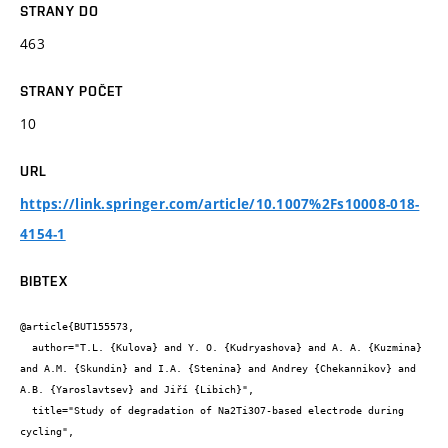
STRANY DO
463
STRANY POČET
10
URL
https://link.springer.com/article/10.1007%2Fs10008-018-
4154-1
BIBTEX
@article{BUT155573,

  author="T.L. {Kulova} and Y. O. {Kudryashova} and A. A. {Kuzmina} 
and A.M. {Skundin} and I.A. {Stenina} and Andrey {Chekannikov} and 
A.B. {Yaroslavtsev} and Jiří {Libich}",

  title="Study of degradation of Na2Тi3O7-based electrode during 
cycling",
