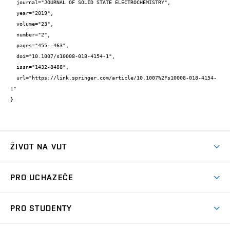
  journal="JOURNAL OF SOLID STATE ELECTROCHEMISTRY",

  year="2019",

  volume="23",

  number="2",

  pages="455--463",

  doi="10.1007/s10008-018-4154-1",

  issn="1432-8488",

  url="https://link.springer.com/article/10.1007%2Fs10008-018-4154-
1"

}
ŽIVOT NA VUT
Atmosféra VUT
PRO UCHAZEČE
Prostory školy
Proč na VUT
Koleje
PRO STUDENTY
Studijní programy
Stravování
Předměty
Studijní předpisy
Studium a stáže v zahraničí
Stipendia