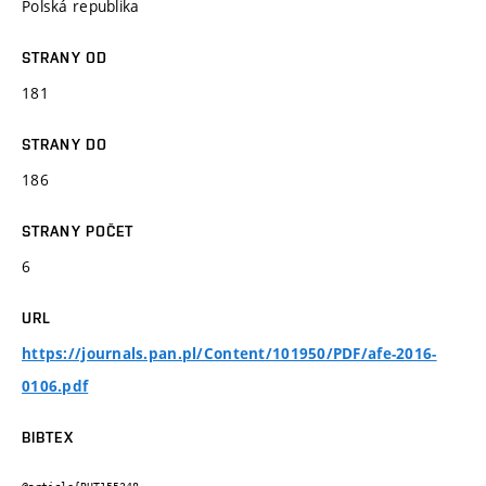
Polská republika
STRANY OD
181
STRANY DO
186
STRANY POČET
6
URL
https://journals.pan.pl/Content/101950/PDF/afe-2016-
0106.pdf
BIBTEX