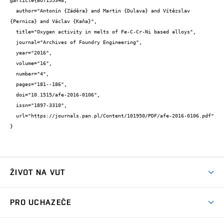
@article{BUT155348,

  author="Antonín {Záděra} and Martin {Dulava} and Vítězslav 
{Pernica} and Václav {Kaňa}",

  title="Oxygen activity in melts of Fe-C-Cr-Ni based alloys",

  journal="Archives of Foundry Engineering",

  year="2016",

  volume="16",

  number="4",

  pages="181--186",

  doi="10.1515/afe-2016-0106",

  issn="1897-3310",

  url="https://journals.pan.pl/Content/101950/PDF/afe-2016-0106.pdf"

}
ŽIVOT NA VUT
Atmosféra VUT
PRO UCHAZEČE
Prostory školy
Proč na VUT