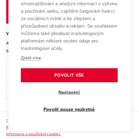
shromažďování a analýze informací o výkonu
Udržitelná univerzita
učení
Služby univerzity
Transfer znalostí
a používání webu, zajištění fungování funkcí
technické
Podnikavá univerzita / ContriBUTe
Mezinárodní dohody
ze sociálních médií a ke zlepšení a
Open Science
v
Bezpečná univerzita
přizpůsobení obsahu a reklam. Se souhlasem
Univerzitní sítě
Brně
Projekty
můžeme také předávat marketingovým
VYSOKÉ UČENÍ TECHNICKÉ V BRNĚ
Vyznamenání
platformám některé osobní údaje pro
Projekty ze strukturálních fondů
Antonínská 548/1
www.vut.cz
marketingové účely.
Organizační struktura
602 00 Brno
vut@vutbr.cz
Specifický výzkum
Zjistit více
Úřední deska
Ochrana osobních údajů
POVOLIT VŠE
(externí
Pracovní příležitosti
Nastavení
odkaz)
Podpora a rozvoj zaměstnanců a studujících
Povolit pouze nezbytné
Rovné příležitosti
Copyright © 2026 VUT
Sociální bezpečí
Prohlášení o přístupnosti
HR Award
Informace o používání cookies