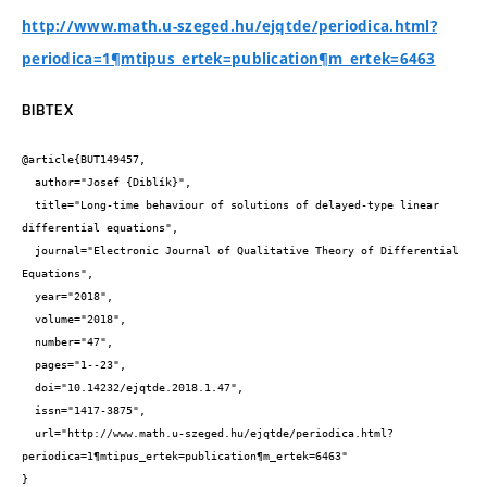
http://www.math.u-szeged.hu/ejqtde/periodica.html?
periodica=1¶mtipus_ertek=publication¶m_ertek=6463
BIBTEX
@article{BUT149457,

  author="Josef {Diblík}",

  title="Long-time behaviour of solutions of delayed-type linear 
differential equations",

  journal="Electronic Journal of Qualitative Theory of Differential 
Equations",

  year="2018",

  volume="2018",

  number="47",

  pages="1--23",

  doi="10.14232/ejqtde.2018.1.47",

  issn="1417-3875",

  url="http://www.math.u-szeged.hu/ejqtde/periodica.html?
periodica=1¶mtipus_ertek=publication¶m_ertek=6463"

}