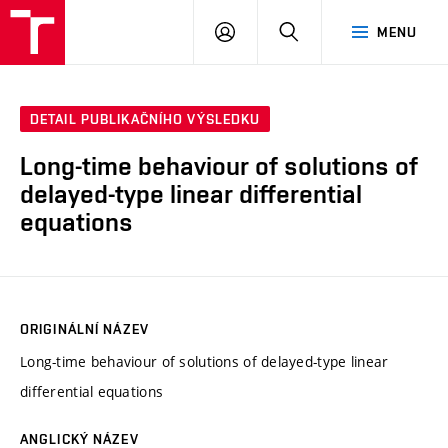
VUT
PŘIHLÁSIT
HLEDAT
MENU
SE
DETAIL PUBLIKAČNÍHO VÝSLEDKU
Long-time behaviour of solutions of
delayed-type linear differential
equations
ORIGINÁLNÍ NÁZEV
Long-time behaviour of solutions of delayed-type linear
differential equations
ANGLICKÝ NÁZEV