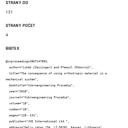
STRANY DO
131
STRANY POČET
4
BIBTEX
@inproceedings{BUT147893,

  author="Lukáš {Zeizinger} and Přemysl {Pokorný}",

  title="The consequence of using orthotropic material in a 
mechanical system",

  booktitle="Vibroengineering Procedia",

  year="2018",

  journal="Vibroengineering Procedia",

  volume="18",

  number="18",

  pages="128--131",

  publisher="JVE International Ltd.",

  address="Geliu ratas 15A, LT-50282, Kaunas, Lithuania",
