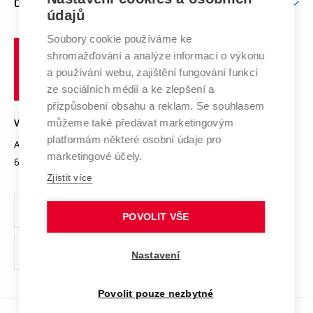
O UNIVERZITĚ
Doktorské studium
Podpora podnikání
E-přihláška
údajů
Zahraniční spolupráce
Systém zajišťování kvality výzkumu
Profil univerzity
Soubory cookie používáme ke
Spolupráce se školami
Vysoké
Výzkumné infrastruktury
shromažďování a analýze informací o výkonu
Udržitelná univerzita
učení
Služby univerzity
Transfer znalostí
a používání webu, zajištění fungování funkcí
technické
Podnikavá univerzita / ContriBUTe
Mezinárodní dohody
ze sociálních médií a ke zlepšení a
Open Science
v
Bezpečná univerzita
přizpůsobení obsahu a reklam. Se souhlasem
Univerzitní sítě
Brně
Projekty
můžeme také předávat marketingovým
VYSOKÉ UČENÍ TECHNICKÉ V BRNĚ
Vyznamenání
platformám některé osobní údaje pro
Projekty ze strukturálních fondů
Antonínská 548/1
www.vut.cz
marketingové účely.
Organizační struktura
602 00 Brno
vut@vutbr.cz
Specifický výzkum
Zjistit více
Úřední deska
Ochrana osobních údajů
POVOLIT VŠE
(externí
Pracovní příležitosti
Nastavení
odkaz)
Podpora a rozvoj zaměstnanců a studujících
Povolit pouze nezbytné
Rovné příležitosti