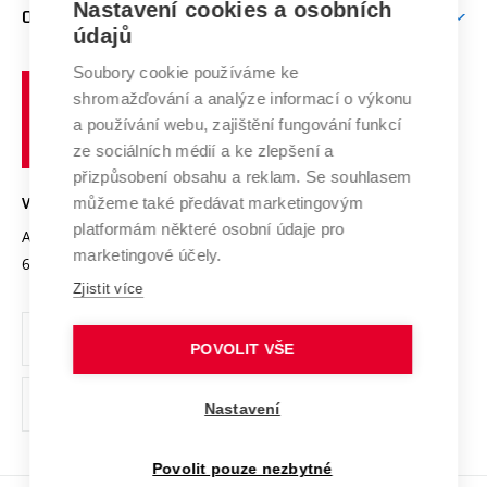
Nastavení cookies a osobních
Mezinárodní vědecká rada
O UNIVERZITĚ
Doktorské studium
Podpora podnikání
E-přihláška
údajů
Zahraniční spolupráce
Systém zajišťování kvality výzkumu
Profil univerzity
Soubory cookie používáme ke
Spolupráce se školami
Vysoké
Výzkumné infrastruktury
shromažďování a analýze informací o výkonu
Udržitelná univerzita
učení
Služby univerzity
Transfer znalostí
a používání webu, zajištění fungování funkcí
technické
Podnikavá univerzita / ContriBUTe
Mezinárodní dohody
ze sociálních médií a ke zlepšení a
Open Science
v
Bezpečná univerzita
přizpůsobení obsahu a reklam. Se souhlasem
Univerzitní sítě
Brně
Projekty
můžeme také předávat marketingovým
VYSOKÉ UČENÍ TECHNICKÉ V BRNĚ
Vyznamenání
platformám některé osobní údaje pro
Projekty ze strukturálních fondů
Antonínská 548/1
www.vut.cz
marketingové účely.
Organizační struktura
602 00 Brno
vut@vutbr.cz
Specifický výzkum
Zjistit více
Úřední deska
Ochrana osobních údajů
POVOLIT VŠE
(externí
Pracovní příležitosti
Nastavení
odkaz)
Podpora a rozvoj zaměstnanců a studujících
Povolit pouze nezbytné
Rovné příležitosti