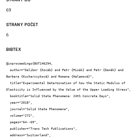
69
STRANY POČET
6
BIBTEX
@inproceedings{BUT146294,

  author="Dalibor {Kocáb} and Petr {Misák} and Petr {Daněk} and 
Barbara {Kucharczyková} and Romana {Halamová}",

  title="Experimental Determination of how the Static Modulus of 
Elasticity is Influenced by the Value of the Upper Loading Stress",

  booktitle="Solid State Phenomena: 24th Concrete Days",

  year="2018",

  journal="Solid State Phenomena",

  volume="272",

  pages="64--69",

  publisher="Trans Tech Publications",

  address="Switzerland",
