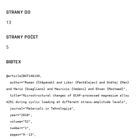
STRANY DO
13
STRANY POČET
5
BIBTEX
@article{BUT146130,

  author="Roman {Štěpánek} and Libor {Pantělejev} and Ondřej {Man} 
and Mario {Guagliano} and Maurizio {Vedani} and Ehsan {Mostaed}",

  title="Microstructural changes of ECAP-processed magnesium alloy 
AZ91 during cyclic loading at different stress-amplitude levels",

  journal="Materiali in Tehnologije",

  year="2018",

  volume="52",

  number="1",

  pages="9--13",
