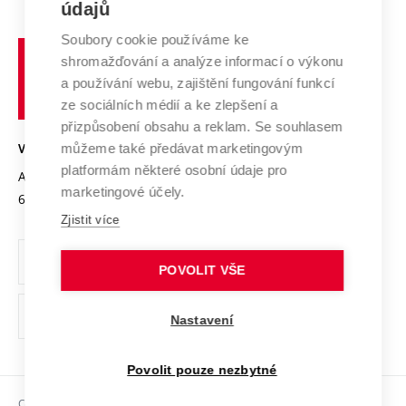
E-přihláška
údajů
Zahraniční spolupráce
Systém zajišťování kvality výzkumu
Profil univerzity
Soubory cookie používáme ke
Spolupráce se školami
Vysoké
Výzkumné infrastruktury
shromažďování a analýze informací o výkonu
Udržitelná univerzita
učení
Služby univerzity
Transfer znalostí
a používání webu, zajištění fungování funkcí
technické
Podnikavá univerzita / ContriBUTe
Mezinárodní dohody
ze sociálních médií a ke zlepšení a
Open Science
v
Bezpečná univerzita
přizpůsobení obsahu a reklam. Se souhlasem
Univerzitní sítě
Brně
Projekty
můžeme také předávat marketingovým
VYSOKÉ UČENÍ TECHNICKÉ V BRNĚ
Vyznamenání
platformám některé osobní údaje pro
Projekty ze strukturálních fondů
Antonínská 548/1
www.vut.cz
marketingové účely.
Organizační struktura
602 00 Brno
vut@vutbr.cz
Specifický výzkum
Zjistit více
Úřední deska
Ochrana osobních údajů
POVOLIT VŠE
(externí
Pracovní příležitosti
Nastavení
odkaz)
Podpora a rozvoj zaměstnanců a studujících
Povolit pouze nezbytné
Rovné příležitosti
Copyright © 2026 VUT
Sociální bezpečí