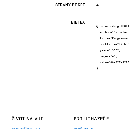
4
STRANY POČET
BIBTEX
@inproceedings{BUT1
  author="Miloslav {Richter}",

  title="Programmable CCD Camera",

  booktitle="12th Conference Process Control 99",

  year="1999",

  pages="4",

  isbn="80-227-1228-0"

}
ŽIVOT NA VUT
PRO UCHAZEČE
Atmosféra VUT
Proč na VUT