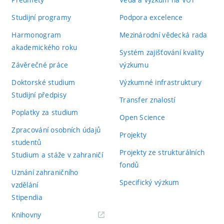
Studijní programy
Podpora excelence
Harmonogram
Mezinárodní vědecká rada
akademického roku
Systém zajišťování kvality
Závěrečné práce
výzkumu
Doktorské studium
Výzkumné infrastruktury
Studijní předpisy
Transfer znalostí
Poplatky za studium
Open Science
Zpracování osobních údajů
Projekty
studentů
Projekty ze strukturálních
Studium a stáže v zahraničí
fondů
Uznání zahraničního
Specifický výzkum
vzdělání
Stipendia
(externí
Knihovny