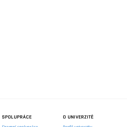
SPOLUPRÁCE
O UNIVERZITĚ
Firemní spolupráce
Profil univerzity