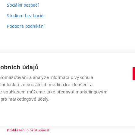
odkaz)
Sociální bezpečí
Studium bez bariér
Podpora podnikání
sobních údajů
romažďování a analýze informací o výkonu a
VYSOKÉ UČENÍ TECHNICKÉ V BRNĚ
ní funkcí ze sociálních médií a ke zlepšení a
Antonínská 548/1
www.vut.cz
 Se souhlasem můžeme také předávat marketingovým
602 00 Brno
vut@vutbr.cz
 pro marketingové účely.
Prohlášení o přístupnosti