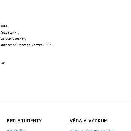
4099,

PRO STUDENTY
VĚDA A VÝZKUM
Předměty
Věda a výzkum na VUT