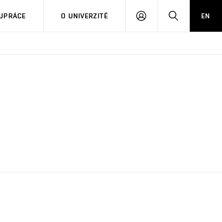
PŘIHLÁSIT
HLEDAT
UPRÁCE
O UNIVERZITĚ
EN
SE