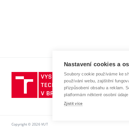
Nastavení cookies a o
Soubory cookie používáme ke sh
Vysoké
používání webu, zajištění fungová
učení
přizpůsobení obsahu a reklam.
technické
platformám některé osobní údaje
v
Brně
Zjistit více
Copyright © 2026 VUT