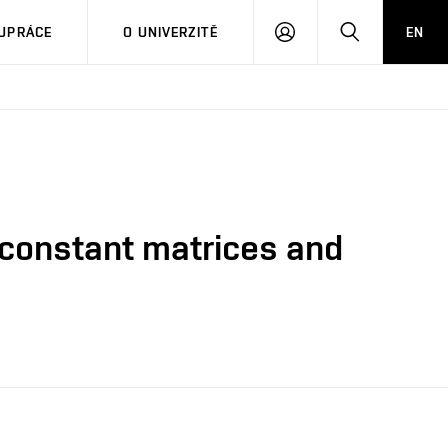
PŘIHLÁSIT
HLEDAT
UPRÁCE
O UNIVERZITĚ
EN
SE
onconstant matrices and