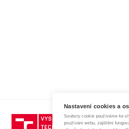
Nastavení cookies a o
Soubory cookie používáme ke sh
Vysoké
používání webu, zajištění fungová
učení