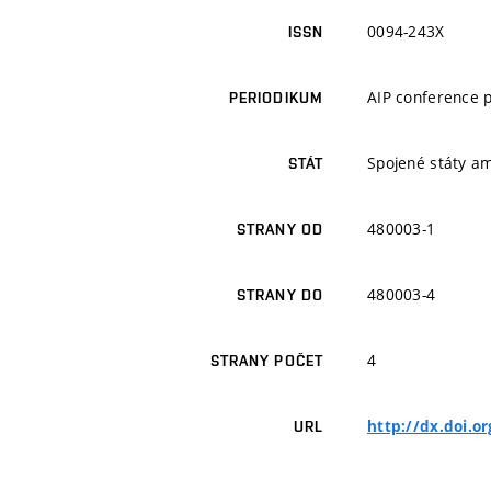
0094-243X
ISSN
AIP conference 
PERIODIKUM
Spojené státy a
STÁT
480003-1
STRANY OD
480003-4
STRANY DO
4
STRANY POČET
http://dx.doi.o
URL