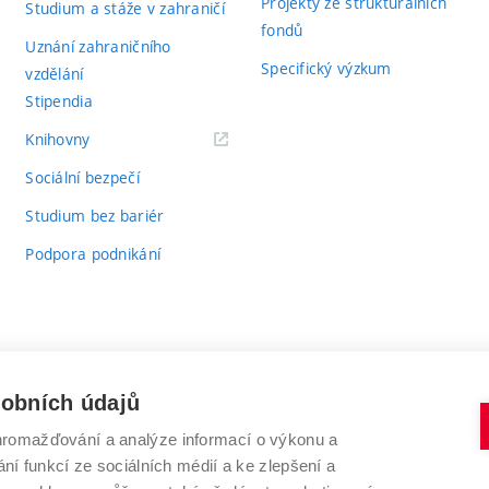
Projekty ze strukturálních
Studium a stáže v zahraničí
fondů
Uznání zahraničního
Specifický výzkum
vzdělání
Stipendia
(externí
Knihovny
odkaz)
Sociální bezpečí
Studium bez bariér
Podpora podnikání
sobních údajů
romažďování a analýze informací o výkonu a
VYSOKÉ UČENÍ TECHNICKÉ V BRNĚ
ní funkcí ze sociálních médií a ke zlepšení a
Antonínská 548/1
www.vut.cz