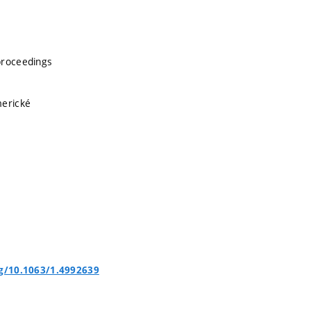
proceedings
merické
rg/10.1063/1.4992639