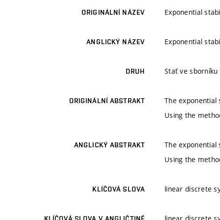
Exponential stab
ORIGINÁLNÍ NÁZEV
Exponential stab
ANGLICKÝ NÁZEV
Stať ve sborníku
DRUH
The exponential s
ORIGINÁLNÍ ABSTRAKT
Using the method
The exponential s
ANGLICKÝ ABSTRAKT
Using the method
linear discrete s
KLÍČOVÁ SLOVA
linear discrete s
KLÍČOVÁ SLOVA V ANGLIČTINĚ