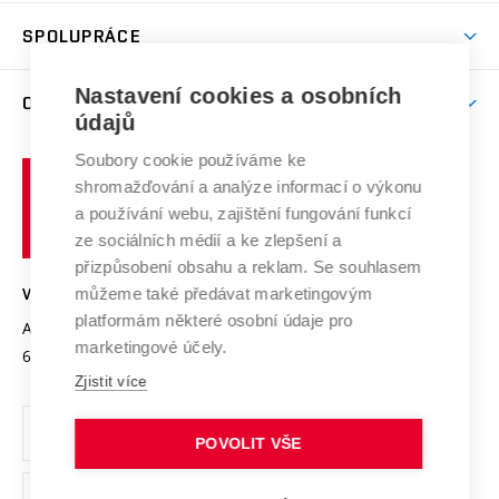
Studentský život
odkaz)
Věda a výzkum na VUT
Harmonogram akademického roku
Zpracování osobních údajů studentů
Sociální bezpečí
SPOLUPRÁCE
Celoživotní vzdělávání
Brno
Podpora excelence
Závěrečné práce
Studium bez bariér
Zpracování osobních údajů uchazečů o studium
Firemní spolupráce
Nastavení cookies a osobních
Mezinárodní vědecká rada
O UNIVERZITĚ
Doktorské studium
Podpora podnikání
E-přihláška
údajů
Zahraniční spolupráce
Systém zajišťování kvality výzkumu
Profil univerzity
Soubory cookie používáme ke
Spolupráce se školami
Vysoké
Výzkumné infrastruktury
shromažďování a analýze informací o výkonu
Udržitelná univerzita
učení
Služby univerzity
Transfer znalostí
a používání webu, zajištění fungování funkcí
technické
Podnikavá univerzita / ContriBUTe
Mezinárodní dohody
ze sociálních médií a ke zlepšení a
Open Science
v
Bezpečná univerzita
přizpůsobení obsahu a reklam. Se souhlasem
Univerzitní sítě
Brně
Projekty
můžeme také předávat marketingovým
VYSOKÉ UČENÍ TECHNICKÉ V BRNĚ
Vyznamenání
platformám některé osobní údaje pro
Projekty ze strukturálních fondů
Antonínská 548/1
www.vut.cz
marketingové účely.
Organizační struktura
602 00 Brno
vut@vutbr.cz
Specifický výzkum
Zjistit více
Úřední deska
Ochrana osobních údajů
POVOLIT VŠE
(externí
Pracovní příležitosti