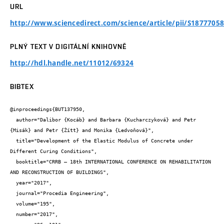
URL
http://www.sciencedirect.com/science/article/pii/S1877705
PLNÝ TEXT V DIGITÁLNÍ KNIHOVNĚ
http://hdl.handle.net/11012/69324
BIBTEX
@inproceedings{BUT137950,

  author="Dalibor {Kocáb} and Barbara {Kucharczyková} and Petr 
{Misák} and Petr {Žítt} and Monika {Ledvoňová}",

  title="Development of the Elastic Modulus of Concrete under 
Different Curing Conditions",

  booktitle="CRRB – 18th INTERNATIONAL CONFERENCE ON REHABILITATION 
AND RECONSTRUCTION OF BUILDINGS",

  year="2017",

  journal="Procedia Engineering",

  volume="195",

  number="2017",
