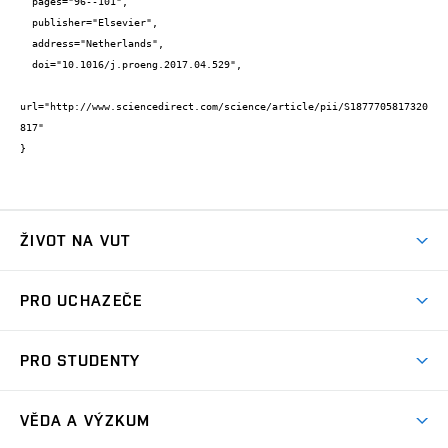
  pages="96--101",

  publisher="Elsevier",

  address="Netherlands",

  doi="10.1016/j.proeng.2017.04.529",

url="http://www.sciencedirect.com/science/article/pii/S1877705817320
817"

}
ŽIVOT NA VUT
Atmosféra VUT
PRO UCHAZEČE
Prostory školy
Proč na VUT
Koleje
PRO STUDENTY
Studijní programy
Stravování
Předměty
Studijní předpisy
Studium a stáže v zahraničí
Stipendia
Dny otevřených dveří
VĚDA A VÝZKUM
Sport na VUT
(externí
Studijní programy
Poplatky za studium
Uznání zahraničního vzdělání
Knihovny
Aktivity pro juniory