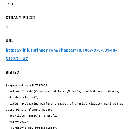
750
STRANY POČET
4
URL
https://link.springer.com/chapter/10.1007/978-981-10-
5122-7_187
BIBTEX
@inproceedings{BUT137072,

  author="Jakub {Chamrad} and Petr {Marcián} and Nathaniel {Narra} 
and Libor {Borák}",

  title="Evaluating Different Shapes of Cranial Fixation Mini-plates 
Using Finite Element Method",

  booktitle="EMBEC’17 & NBC’17",

  year="2017",

  journal="IFMBE Proceedings",
