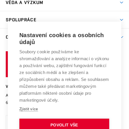
Dny otevřených dveří
VĚDA A VÝZKUM
Sport na VUT
(externí
Studijní programy
Poplatky za studium
Uznání zahraničního vzdělání
Knihovny
Aktivity pro juniory
Studentský život
odkaz)
Věda a výzkum na VUT
Harmonogram akademického roku
Zpracování osobních údajů studentů
Sociální bezpečí
SPOLUPRÁCE
Celoživotní vzdělávání
Brno
Podpora excelence
Závěrečné práce
Studium bez bariér
Zpracování osobních údajů uchazečů o studium
Firemní spolupráce
Nastavení cookies a osobních
Mezinárodní vědecká rada
O UNIVERZITĚ
Doktorské studium
Podpora podnikání
E-přihláška
údajů
Zahraniční spolupráce
Systém zajišťování kvality výzkumu
Profil univerzity
Soubory cookie používáme ke
Spolupráce se školami
Vysoké
Výzkumné infrastruktury
shromažďování a analýze informací o výkonu
Udržitelná univerzita
učení
Služby univerzity
Transfer znalostí
a používání webu, zajištění fungování funkcí
technické
Podnikavá univerzita / ContriBUTe
Mezinárodní dohody
ze sociálních médií a ke zlepšení a
Open Science
v
Bezpečná univerzita
přizpůsobení obsahu a reklam. Se souhlasem
Univerzitní sítě
Brně
Projekty
můžeme také předávat marketingovým
VYSOKÉ UČENÍ TECHNICKÉ V BRNĚ
Vyznamenání
platformám některé osobní údaje pro
Projekty ze strukturálních fondů
Antonínská 548/1
www.vut.cz
marketingové účely.
Organizační struktura
602 00 Brno
vut@vutbr.cz
Specifický výzkum
Zjistit více
Úřední deska
Ochrana osobních údajů
POVOLIT VŠE