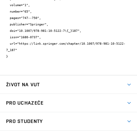
  volume="1",

  number="65",

  pages="747--750",

  publisher="Springer",

  doi="10.1007/978-981-10-5122-7\{_}187",

  issn="1680-0737",

  url="https://link.springer.com/chapter/10.1007/978-981-10-5122-
7_187"

}
ŽIVOT NA VUT
Atmosféra VUT
PRO UCHAZEČE
Prostory školy
Proč na VUT
Koleje
PRO STUDENTY
Studijní programy
Stravování
Předměty
Studijní předpisy
Studium a stáže v zahraničí
Stipendia