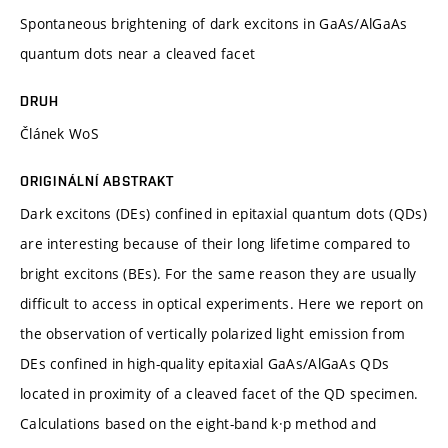
Spontaneous brightening of dark excitons in GaAs/AlGaAs
quantum dots near a cleaved facet
DRUH
Článek WoS
ORIGINÁLNÍ ABSTRAKT
Dark excitons (DEs) confined in epitaxial quantum dots (QDs)
are interesting because of their long lifetime compared to
bright excitons (BEs). For the same reason they are usually
difficult to access in optical experiments. Here we report on
the observation of vertically polarized light emission from
DEs confined in high-quality epitaxial GaAs/AlGaAs QDs
located in proximity of a cleaved facet of the QD specimen.
Calculations based on the eight-band k·p method and