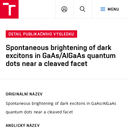
VUT
PŘIHLÁSIT
HLEDAT
MENU
SE
DETAIL PUBLIKAČNÍHO VÝSLEDKU
Spontaneous brightening of dark
excitons in GaAs/AlGaAs quantum
dots near a cleaved facet
ORIGINÁLNÍ NÁZEV
Spontaneous brightening of dark excitons in GaAs/AlGaAs
quantum dots near a cleaved facet
ANGLICKÝ NÁZEV