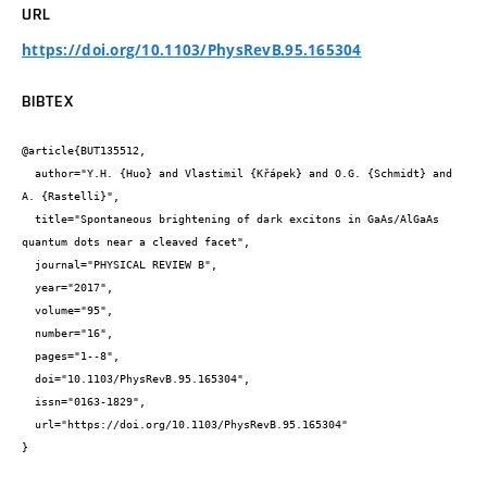
URL
https://doi.org/10.1103/PhysRevB.95.165304
BIBTEX
@article{BUT135512,

  author="Y.H. {Huo} and Vlastimil {Křápek} and O.G. {Schmidt} and 
A. {Rastelli}",

  title="Spontaneous brightening of dark excitons in GaAs/AlGaAs 
quantum dots near a cleaved facet",

  journal="PHYSICAL REVIEW B",

  year="2017",

  volume="95",

  number="16",

  pages="1--8",

  doi="10.1103/PhysRevB.95.165304",

  issn="0163-1829",

  url="https://doi.org/10.1103/PhysRevB.95.165304"

}