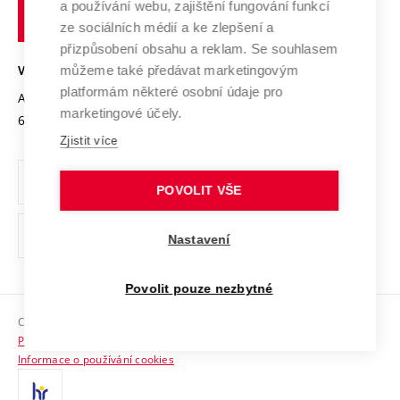
Transfer znalostí
a používání webu, zajištění fungování funkcí
technické
Podnikavá univerzita / ContriBUTe
Mezinárodní dohody
ze sociálních médií a ke zlepšení a
Open Science
v
Bezpečná univerzita
přizpůsobení obsahu a reklam. Se souhlasem
Univerzitní sítě
Brně
Projekty
můžeme také předávat marketingovým
VYSOKÉ UČENÍ TECHNICKÉ V BRNĚ
Vyznamenání
platformám některé osobní údaje pro
Projekty ze strukturálních fondů
Antonínská 548/1
www.vut.cz
marketingové účely.
Organizační struktura
602 00 Brno
vut@vutbr.cz
Specifický výzkum
Zjistit více
Úřední deska
Ochrana osobních údajů
POVOLIT VŠE
(externí
Pracovní příležitosti
Nastavení
odkaz)
Podpora a rozvoj zaměstnanců a studujících
Povolit pouze nezbytné
Rovné příležitosti
Copyright © 2026 VUT
Sociální bezpečí
Prohlášení o přístupnosti
HR Award
Informace o používání cookies