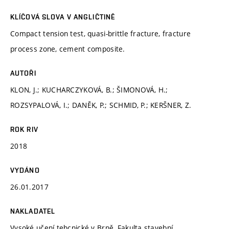
KLÍČOVÁ SLOVA V ANGLIČTINĚ
Compact tension test, quasi-brittle fracture, fracture
process zone, cement composite.
AUTOŘI
KLON, J.; KUCHARCZYKOVÁ, B.; ŠIMONOVÁ, H.;
ROZSYPALOVÁ, I.; DANĚK, P.; SCHMID, P.; KERŠNER, Z.
ROK RIV
2018
VYDÁNO
26.01.2017
NAKLADATEL
Vysoké učení tehcnické v Brně, Fakulta stavební