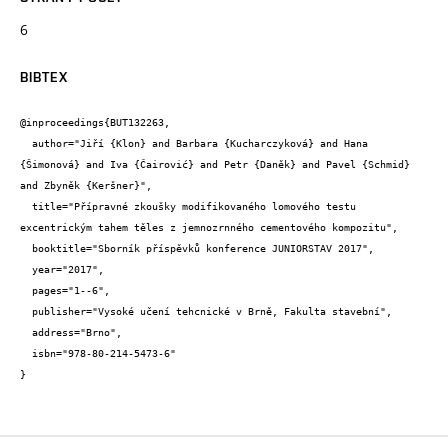
6
BIBTEX
@inproceedings{BUT132263,

  author="Jiří {Klon} and Barbara {Kucharczyková} and Hana 
{Šimonová} and Iva {Čairović} and Petr {Daněk} and Pavel {Schmid} 
and Zbyněk {Keršner}",

  title="Přípravné zkoušky modifikovaného lomového testu 
excentrickým tahem těles z jemnozrnného cementového kompozitu",

  booktitle="Sborník příspěvků konference JUNIORSTAV 2017",

  year="2017",

  pages="1--6",

  publisher="Vysoké učení tehcnické v Brně, Fakulta stavební",

  address="Brno",

  isbn="978-80-214-5473-6"

}