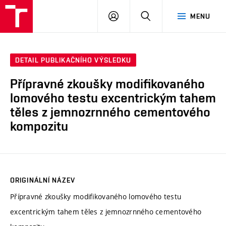
VUT
PŘIHLÁSIT
HLEDAT
MENU
SE
DETAIL PUBLIKAČNÍHO VÝSLEDKU
Přípravné zkoušky modifikovaného
lomového testu excentrickým tahem
těles z jemnozrnného cementového
kompozitu
ORIGINÁLNÍ NÁZEV
Přípravné zkoušky modifikovaného lomového testu
excentrickým tahem těles z jemnozrnného cementového