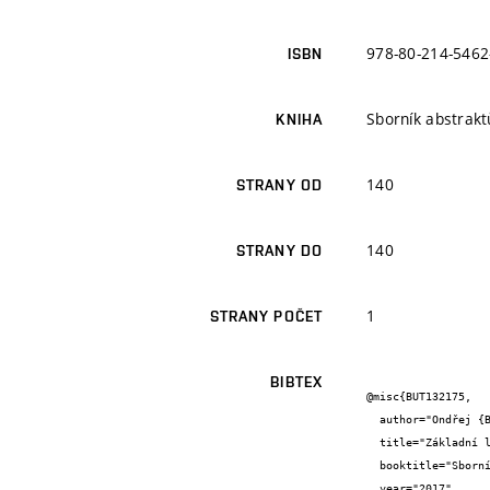
978-80-214-5462
ISBN
Sborník abstrakt
KNIHA
140
STRANY OD
140
STRANY DO
1
STRANY POČET
BIBTEX
@misc{BUT132175,

  author="Ondřej {Balkanský} and Barbara {Kucharczyková} and Dalibor {Kocáb} and Hana {Šimonová} and Zbyněk {Keršner}",

  title="Základní lomové charakteristiky vybraných jemnozrnných cementových kompozitů",

  booktitle="Sborník abstraktů Juniorstav 2017",

  year="2017",
