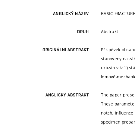
BASIC FRACTUR
ANGLICKÝ NÁZEV
Abstrakt
DRUH
Příspěvek obsah
ORIGINÁLNÍ ABSTRAKT
stanoveny na zá
ukázán vliv 1) st
lomově-mechani
The paper presen
ANGLICKÝ ABSTRAKT
These parameter
notch. Influence 
specimen prepar