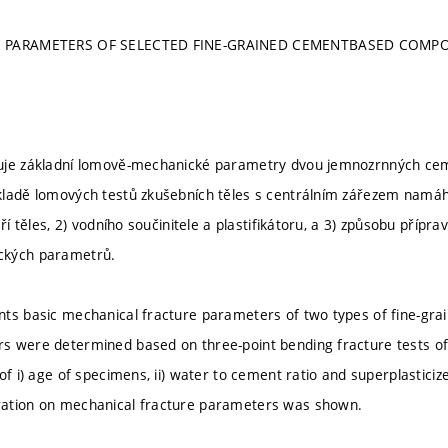
E PARAMETERS OF SELECTED FINE-GRAINED CEMENTBASED COMPO
uje základní lomově-mechanické parametry dvou jemnozrnných cem
kladě lomových testů zkušebních těles s centrálním zářezem namá
áří těles, 2) vodního součinitele a plastifikátoru, a 3) způsobu příp
ckých parametrů.
ts basic mechanical fracture parameters of two types of fine-gr
s were determined based on three-point bending fracture tests o
of i) age of specimens, ii) water to cement ratio and superplasticiz
ation on mechanical fracture parameters was shown.