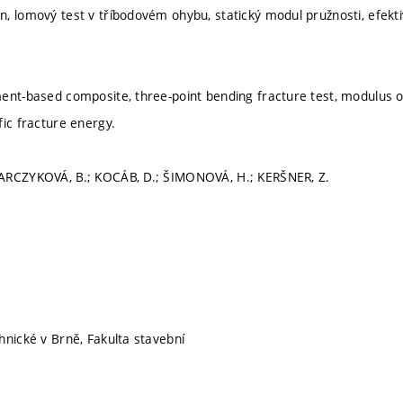
, lomový test v tříbodovém ohybu, statický modul pružnosti, efekti
ent-based composite, three-point bending fracture test, modulus of e
fic fracture energy.
ARCZYKOVÁ, B.; KOCÁB, D.; ŠIMONOVÁ, H.; KERŠNER, Z.
hnické v Brně, Fakulta stavební