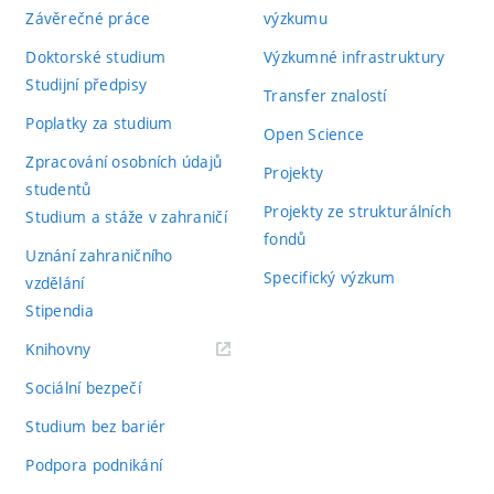
Závěrečné práce
výzkumu
Doktorské studium
Výzkumné infrastruktury
Studijní předpisy
Transfer znalostí
Poplatky za studium
Open Science
Zpracování osobních údajů
Projekty
studentů
Projekty ze strukturálních
Studium a stáže v zahraničí
fondů
Uznání zahraničního
Specifický výzkum
vzdělání
Stipendia
(externí
Knihovny
odkaz)
Sociální bezpečí
Studium bez bariér
Podpora podnikání