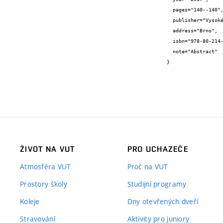
  pages="140--140",

  publisher="Vysoké učení technické v Brně, Fakulta stavební",

  address="Brno",

  isbn="978-80-214-5462-0",

  note="Abstract"

}
ŽIVOT NA VUT
PRO UCHAZEČE
Atmosféra VUT
Proč na VUT
Prostory školy
Studijní programy
Koleje
Dny otevřených dveří
Stravování
Aktivity pro juniory