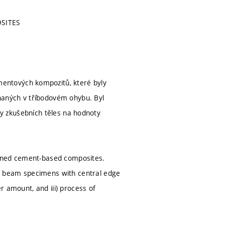
SITES
entových kompozitů, které byly
haných v tříbodovém ohybu. Byl
ravy zkušebních těles na hodnoty
ained cement-based composites.
f beam specimens with central edge
er amount, and iii) process of