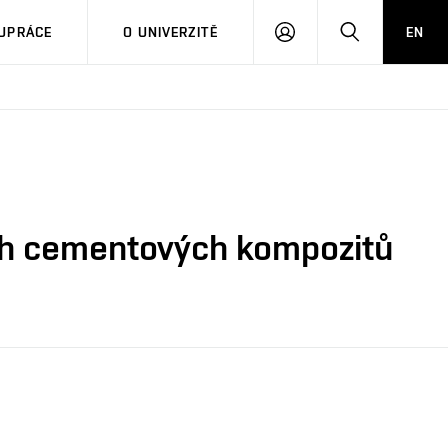
PŘIHLÁSIT
HLEDAT
UPRÁCE
O UNIVERZITĚ
EN
SE
ch cementových kompozitů