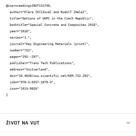
@inproceedings{BUT131740,

  author="Klára {Křížová} and Rudolf {Hela}",

  title="Options of UHPC in the Czech Republic",

  booktitle="Special Concrete and Composites 2016",

  year="2016",

  series="1.",

  journal="Key Engineering Materials (print)",

  number="722",

  pages="292--297",

  publisher="Trans Tech Publications",

  address="Switzerland",

  doi="10.4028/www.scientific.net/KEM.722.292",

  isbn="978-3-0357-1079-3",

  issn="1013-9826"

}
ŽIVOT NA VUT
Atmosféra VUT