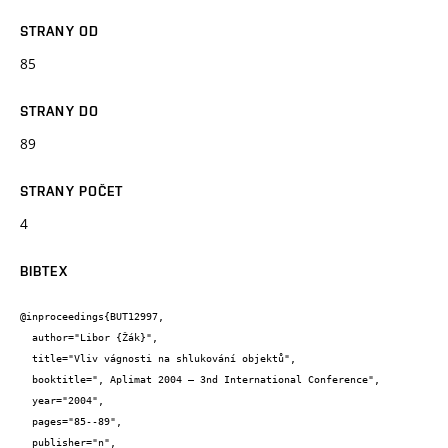
STRANY OD
85
STRANY DO
89
STRANY POČET
4
BIBTEX
@inproceedings{BUT12997,

  author="Libor {Žák}",

  title="Vliv vágnosti na shlukování objektů",

  booktitle=", Aplimat 2004 – 3nd International Conference",

  year="2004",

  pages="85--89",

  publisher="n",
