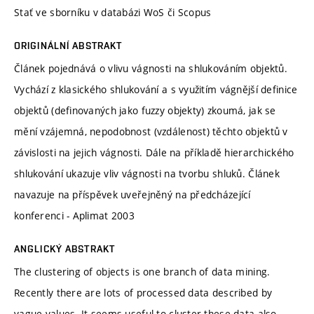
Stať ve sborníku v databázi WoS či Scopus
ORIGINÁLNÍ ABSTRAKT
Článek pojednává o vlivu vágnosti na shlukováním objektů.
Vychází z klasického shlukování a s využitím vágnější definice
objektů (definovaných jako fuzzy objekty) zkoumá, jak se
mění vzájemná, nepodobnost (vzdálenost) těchto objektů v
závislosti na jejich vágnosti. Dále na příkladě hierarchického
shlukování ukazuje vliv vágnosti na tvorbu shluků. Článek
navazuje na příspěvek uveřejněný na předcházející
konferenci - Aplimat 2003
ANGLICKÝ ABSTRAKT
The clustering of objects is one branch of data mining.
Recently there are lots of processed data described by
vague values. It seems useful to cluster these data also