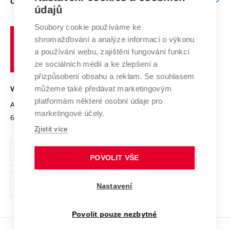
O UNIVERZITĚ
Doktorské studium
Podpora podnikání
E-přihláška
údajů
Zahraniční spolupráce
Systém zajišťování kvality výzkumu
Profil univerzity
Soubory cookie používáme ke
Spolupráce se školami
Vysoké
Výzkumné infrastruktury
shromažďování a analýze informací o výkonu
Udržitelná univerzita
učení
Služby univerzity
Transfer znalostí
a používání webu, zajištění fungování funkcí
technické
Podnikavá univerzita / ContriBUTe
Mezinárodní dohody
ze sociálních médií a ke zlepšení a
Open Science
v
Bezpečná univerzita
přizpůsobení obsahu a reklam. Se souhlasem
Univerzitní sítě
Brně
Projekty
můžeme také předávat marketingovým
VYSOKÉ UČENÍ TECHNICKÉ V BRNĚ
Vyznamenání
platformám některé osobní údaje pro
Projekty ze strukturálních fondů
Antonínská 548/1
www.vut.cz
marketingové účely.
Organizační struktura
602 00 Brno
vut@vutbr.cz
Specifický výzkum
Zjistit více
Úřední deska
Ochrana osobních údajů
POVOLIT VŠE
(externí
Pracovní příležitosti
Nastavení
odkaz)
Podpora a rozvoj zaměstnanců a studujících
Povolit pouze nezbytné
Rovné příležitosti