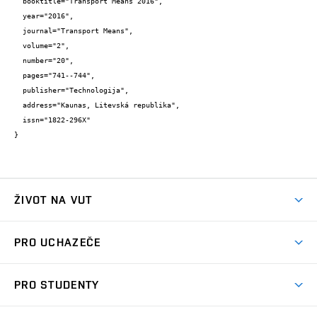
  booktitle="Transport Means 2016",

  year="2016",

  journal="Transport Means",

  volume="2",

  number="20",

  pages="741--744",

  publisher="Technologija",

  address="Kaunas, Litevská republika",

  issn="1822-296X"

}
ŽIVOT NA VUT
Atmosféra VUT
PRO UCHAZEČE
Prostory školy
Proč na VUT
Koleje
PRO STUDENTY
Studijní programy
Stravování
Předměty
Studijní předpisy
Studium a stáže v zahraničí
Stipendia