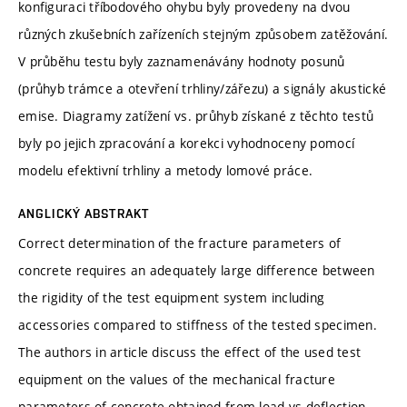
konfiguraci tříbodového ohybu byly provedeny na dvou
různých zkušebních zařízeních stejným způsobem zatěžování.
V průběhu testu byly zaznamenávány hodnoty posunů
(průhyb trámce a otevření trhliny/zářezu) a signály akustické
emise. Diagramy zatížení vs. průhyb získané z těchto testů
byly po jejich zpracování a korekci vyhodnoceny pomocí
modelu efektivní trhliny a metody lomové práce.
ANGLICKÝ ABSTRAKT
Correct determination of the fracture parameters of
concrete requires an adequately large difference between
the rigidity of the test equipment system including
accessories compared to stiffness of the tested specimen.
The authors in article discuss the effect of the used test
equipment on the values of the mechanical fracture
parameters of concrete obtained from load vs deflection