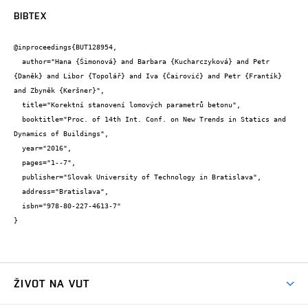
BIBTEX
@inproceedings{BUT128954,

  author="Hana {Šimonová} and Barbara {Kucharczyková} and Petr 
{Daněk} and Libor {Topolář} and Iva {Čairović} and Petr {Frantík} 
and Zbyněk {Keršner}",

  title="Korektní stanovení lomových parametrů betonu",

  booktitle="Proc. of 14th Int. Conf. on New Trends in Statics and 
Dynamics of Buildings",

  year="2016",

  pages="1--7",

  publisher="Slovak University of Technology in Bratislava",

  address="Bratislava",

  isbn="978-80-227-4613-7"

}
ŽIVOT NA VUT