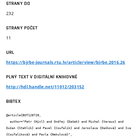
STRANY DO
232
STRANY POČET
11
URL
https://bjrbe-journals.rtu.lv/article/view/bjrbe.2016.26
PLNÝ TEXT V DIGITÁLNÍ KNIHOVNĚ
http://hdl.handle.net/11012/203152
BIBTEX
@article{BUT128728,

  author="Petr {Hýzl} and Ondřej {Dašek} and Michal {Varaus} and 
Dušan {Stehlík} and Pavel {Coufalík} and Jaroslava {Dašková} and Iva 
{Coufalíková} and Pavla {Nekulová}",
