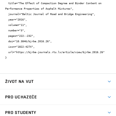
  title="The Effect of Compaction Degree and Binder Content on 
Performance Properties of Asphalt Mixtures",

  journal="Baltic Journal of Road and Bridge Engineering",

  year="2016",

  volume="11",

  number="3",

  pages="222--232",

  doi="10.3846/bjrbe.2016.26",

  issn="1822-427X",

  url="https://bjrbe-journals.rtu.lv/article/view/bjrbe.2016.26"

}
ŽIVOT NA VUT
Atmosféra VUT
PRO UCHAZEČE
Prostory školy
Proč na VUT
Koleje
PRO STUDENTY