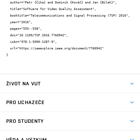
  author="Petr {Číka} and Dominik {Kováč} and Jan {Bílek}",

  title="Software for Video Quality Assessment",

  booktitle="Telecommunications and Signal Processing (TSP) 2016",

  year="2016",

  pages="555--558",

  doi="10.1109/TSP.2016.7760942",

  isbn="978-1-5090-1287-9",

  url="https://ieeexplore.ieee.org/document/7760942"

}
ŽIVOT NA VUT
Atmosféra VUT
PRO UCHAZEČE
Prostory školy
Proč na VUT
Koleje
PRO STUDENTY
Studijní programy
Stravování
Předměty
Studijní předpisy
Studium a stáže v zahraničí
Stipendia
Dny otevřených dveří
VĚDA A VÝZKUM