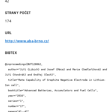
42
STRANY POČET
174
URL
http://www.aba-brno.cz/
BIBTEX
@inproceedings{BUT128062,

  author="Jiří {Libich} and Josef {Máca} and Marie {Sedlaříková} and 
Jiří {Vondrák} and Ondřej {Čech}",

  title="Rate Capability of Graphite Negative Electrode in Lithium-
Ion cell",

  booktitle="Advanced Batteries, Accumulators and Fuel Cells",

  year="2016",

  series="1",

  number="17",

  pages="41--42",
