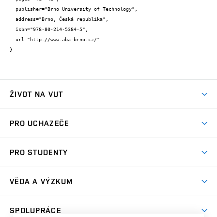
  publisher="Brno University of Technology",

  address="Brno, Česká republika",

  isbn="978-80-214-5384-5",

  url="http://www.aba-brno.cz/"

}
ŽIVOT NA VUT
Atmosféra VUT
PRO UCHAZEČE
Prostory školy
Proč na VUT
Koleje
PRO STUDENTY
Studijní programy
Stravování
Předměty
Studijní předpisy
Studium a stáže v zahraničí
Stipendia
Dny otevřených dveří
VĚDA A VÝZKUM
Sport na VUT
(externí
Studijní programy
Poplatky za studium
Uznání zahraničního vzdělání
Knihovny
Aktivity pro juniory
Studentský život
odkaz)
Věda a výzkum na VUT
Harmonogram akademického roku
Zpracování osobních údajů studentů
Sociální bezpečí
SPOLUPRÁCE
Celoživotní vzdělávání
Brno